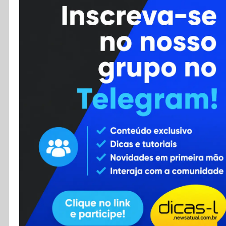
Cursos
Enviar Dica
F.A.Q
Cadastro
Contato
RSS