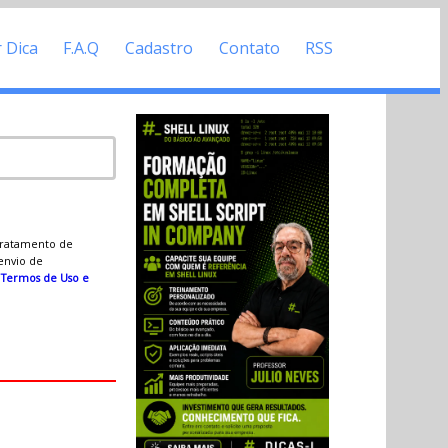
r Dica
F.A.Q
Cadastro
Contato
RSS
 tratamento de
 envio de
s
Termos de Uso e