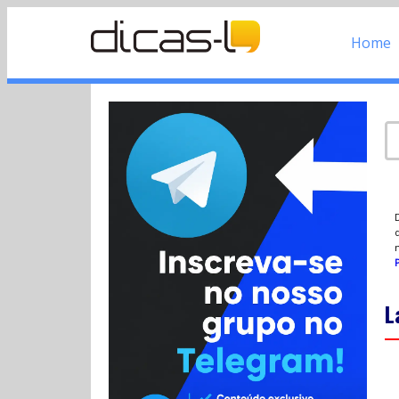
Home
d
P
L