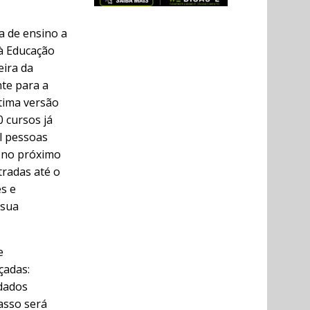
a de ensino a
 à Educação
eira da
te para a
ltima versão
0 cursos já
il pessoas
, no próximo
tradas até o
s e
 sua
e
çadas:
 dados
asso será