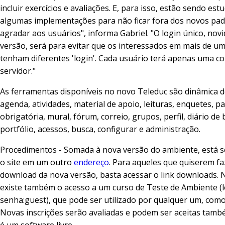
incluir exercícios e avaliações. E, para isso, estão sendo est
algumas implementações para não ficar fora dos novos pad
agradar aos usuários", informa Gabriel. "O login único, nov
versão, será para evitar que os interessados em mais de u
tenham diferentes 'login'. Cada usuário terá apenas uma c
servidor."
As ferramentas disponíveis no novo Teleduc são dinâmica d
agenda, atividades, material de apoio, leituras, enquetes, p
obrigatória, mural, fórum, correio, grupos, perfil, diário de
portfólio, acessos, busca, configurar e administração.
Procedimentos - Somada à nova versão do ambiente, está 
o site em um outro
endereço
. Para aqueles que quiserem fa
download da nova versão, basta acessar o link downloads. 
existe também o acesso a um curso de Teste de Ambiente (l
senha:guest), que pode ser utilizado por qualquer um, como
Novas inscrições serão avaliadas e podem ser aceitas tamb