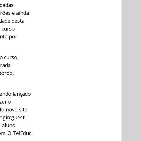
udadas
rões e ainda
idade desta
m curso
onta por
o curso,
arada
 bordo,
sendo lançado
zer o
No novo site
ogin:guest,
 aluno.
ém. O TelEduc