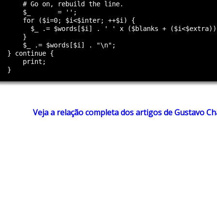
      # Go on, rebuild the line.

      $_       = '';

      for ($i=0; $i<$inter; ++$i) {

$_ .= $words[$i] . ' ' x ($blanks + ($i<$extra));

      }

      $_ .= $words[$i] . "\n";

  } continue {

      print;

Veja a relação completa dos artigos de Gustavo C