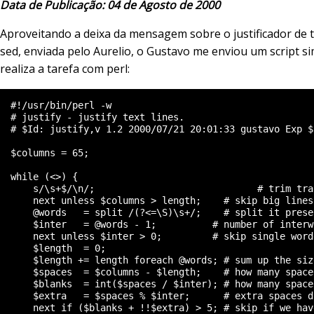
Data de Publicação: 04 de Agosto de 2000
Aproveitando a deixa da mensagem sobre o justificador de 
sed, enviada pelo Aurelio, o Gustavo me enviou um script si
realiza a tarefa com perl:
  #!/usr/bin/perl -w

  # justify - justify text lines.

  # $Id: justify,v 1.2 2000/07/21 20:01:33 gustavo Exp $

  $columns = 65;

  while (<>) {

      s/\s+$/\n/;			      # trim trailing spaces

      next unless $columns > length;    # skip big lines

      @words   = split /(?<=\S)\s+/;    # split it prese
      $inter   = @words - 1;	      # number of interword spaces

      next unless $inter > 0;	      # skip single worded and blank lines

      $length  = 0;

      $length += length foreach @words; # sum up the siz
      $spaces  = $columns - $length;    # how many space
      $blanks  = int($spaces / $inter); # how many space
      $extra   = $spaces % $inter;      # extra spaces d
      next if ($blanks + !!$extra) > 5; # skip if we hav