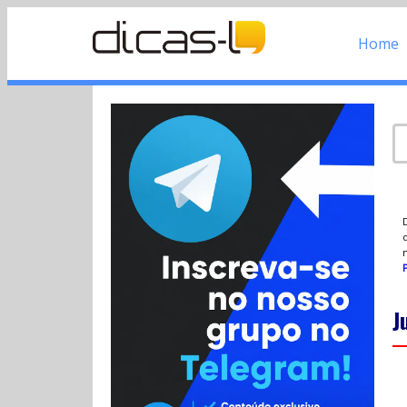
Home
d
P
J