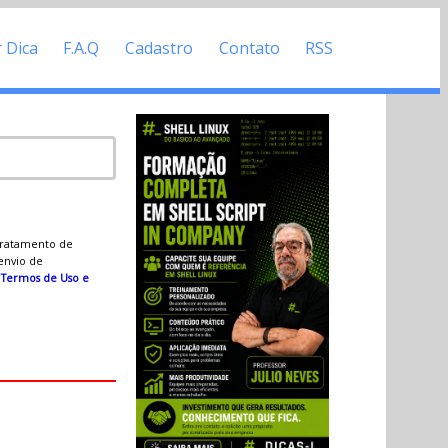
r Dica
F.A.Q
Cadastro
Contato
RSS
 tratamento de
 envio de
s
Termos de Uso e