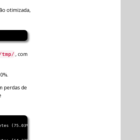
ão otimizada,
, com
/tmp/
90%.
m perdas de
e
ytes (75.03%), optimized.