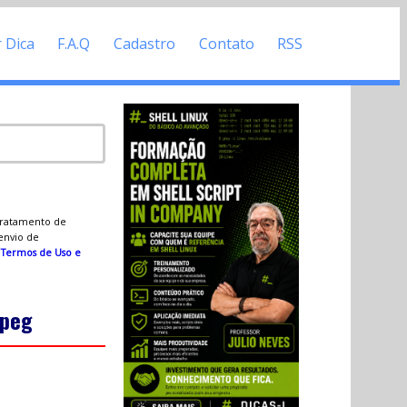
r Dica
F.A.Q
Cadastro
Contato
RSS
 tratamento de
 envio de
s
Termos de Uso e
jpeg