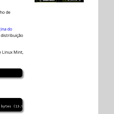
nho de
ina do
 distribuição
 Linux Mint,
 bytes (13.90%), optimized.