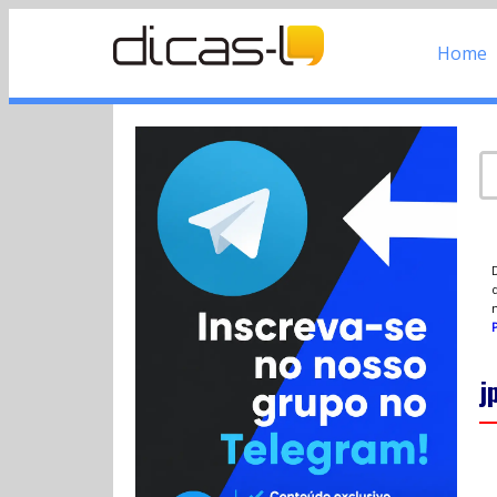
Home
d
P
j