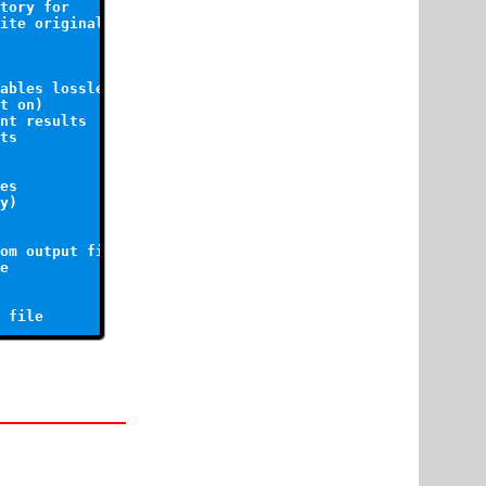
tory for 

ite originals)

ables lossless

t on)

nt results

ts

es

y)

om output file

e
