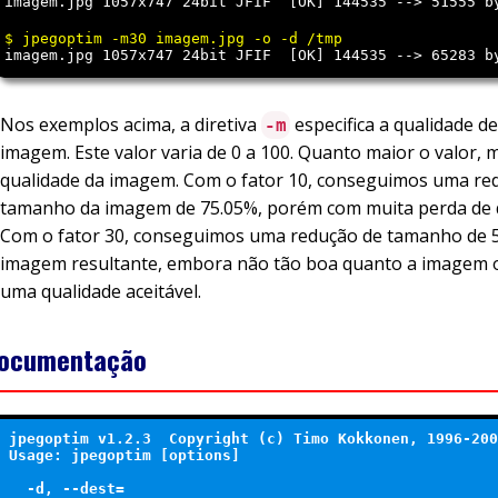
imagem.jpg 1057x747 24bit JFIF  [OK] 144535 --> 51555 b
imagem.jpg 1057x747 24bit JFIF  [OK] 144535 --> 65283 b
Nos exemplos acima, a diretiva
especifica a qualidade d
-m
imagem. Este valor varia de 0 a 100. Quanto maior o valor, 
qualidade da imagem. Com o fator 10, conseguimos uma re
tamanho da imagem de 75.05%, porém com muita perda de q
Com o fator 30, conseguimos uma redução de tamanho de 5
imagem resultante, embora não tão boa quanto a imagem or
uma qualidade aceitável.
ocumentação
jpegoptim v1.2.3  Copyright (c) Timo Kokkonen, 1996-200
Usage: jpegoptim [options] 
  -d
, --dest=