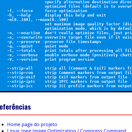
                  specify alternative destination direc
                  optimized files (default is to overwr
  -f, --force     force optimization

  -h, --help      display this help and exit

  -m[0..100], --max=[0..100] 

                  set maximum image quality factor (dis
                  optimization mode, which is by defaul
  -n, --noaction  don't really optimize files, just pri
  -o, --overwrite overwrite target file even if it exis
  -p, --preserve  preserve file timestamps

  -q, --quiet     quiet mode

  -t, --totals    print totals after processing all fil
  -v, --verbose   enable verbose mode (positively chatt
  -V, --version   print program version

  --strip-all     strip all (Comment & Exif) markers fr
  --strip-com     strip Comment markers from output fil
  --strip-exif    strip Exif markers from output file

  --strip-iptc    strip IPTC markers from output file

eferências
Home page do projeto
Linux: Jpeg Image Optimization / Compress Command