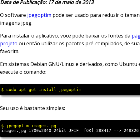
Data de Publicação: 17 de maio de 2013
O software
jpegoptim
pode ser usado para reduzir o tama
imagens jpeg.
Para instalar o aplicativo, você pode baixar os fontes da
pág
projeto
ou então utilizar os pacotes pré-compilados, de sua
favorita.
Em sistemas Debian GNU/Linux e derivados, como Ubuntu e
execute o comando:
$ sudo apt-get install jpegoptim
Seu uso é bastante simples:
imagem.jpg 1700x2340 24bit JFIF  [OK] 288417 --> 248326