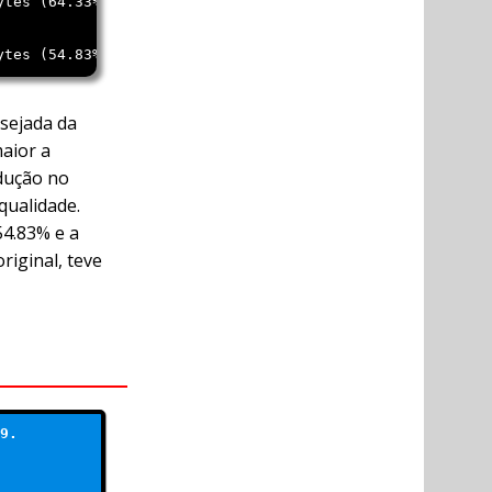
ytes (64.33%), optimized.
ytes (54.83%), optimized.
esejada da
maior a
dução no
ualidade.
4.83% e a
iginal, teve
9.
