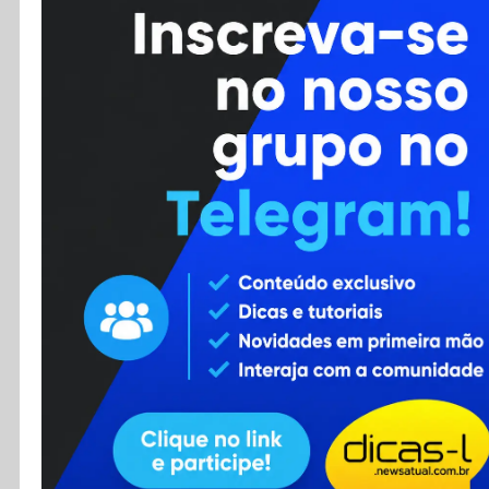
Cursos
Enviar Dica
F.A.Q
Cadastro
Contato
RSS