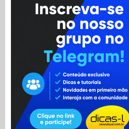
Cursos
Enviar Dica
F.A.Q
Cadastro
Contato
RSS