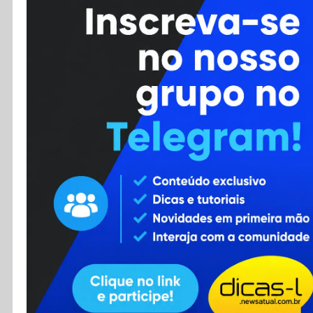
Cursos
Enviar Dica
F.A.Q
Cadastro
Contato
RSS