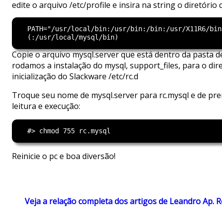
edite o arquivo /etc/profile e insira na string o diretório 
  PATH="/usr/local/bin:/usr/bin:/bin:/usr/X11R6/bin
Copie o arquivo mysql.server que está dentro da pasta 
rodamos a instalação do mysql, support_files, para o dir
inicialização do Slackware /etc/rc.d
Troque seu nome de mysql.server para rc.mysql e de pr
leitura e execução:
Reinicie o pc e boa diversão!
Veja a relação completa dos artigos de Leandro Ap. 