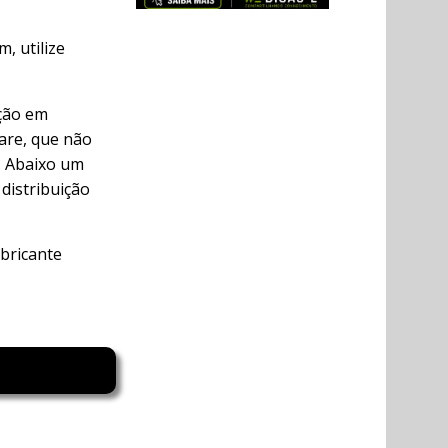
, utilize
ução em
are, que não
). Abaixo um
distribuição
abricante