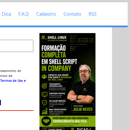
r Dica
F.A.Q
Cadastro
Contato
RSS
 tratamento de
 envio de
s
Termos de Uso e
1