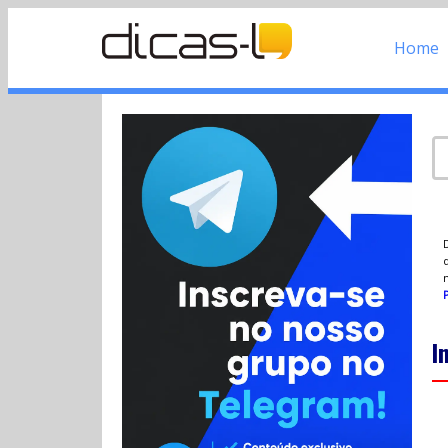
Home
d
P
I