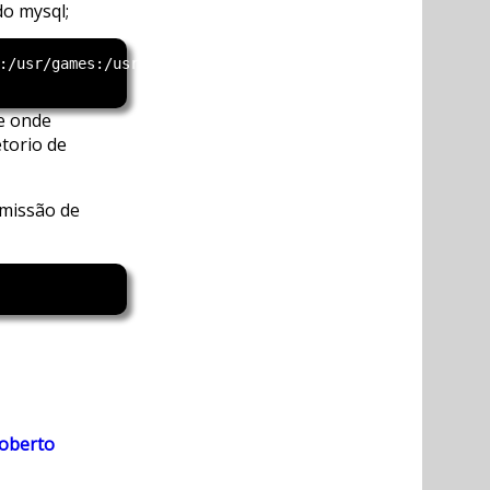
do mysql;
:/usr/games:/usr/local/mysql/bin"

de onde
etorio de
emissão de
Roberto