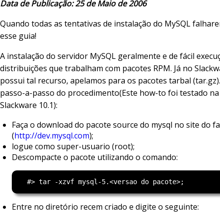
Data de Publicação: 25 de Maio de 2006
Quando todas as tentativas de instalação do MySQL falharem
esse guia!
A instalação do servidor MySQL geralmente e de fácil exec
distribuições que trabalham com pacotes RPM. Já no Slackw
possui tal recurso, apelamos para os pacotes tarbal (tar.gz
passo-a-passo do procedimento(Este how-to foi testado na 
Slackware 10.1):
Faça o download do pacote source do mysql no site do f
(
http://dev.mysql.com
);
logue como super-usuario (root);
Descompacte o pacote utilizando o comando:
Entre no diretório recem criado e digite o seguinte: