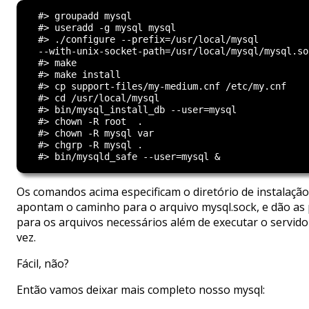
  #> groupadd mysql

  #> useradd -g mysql mysql

  #> ./configure --prefix=/usr/local/mysql

  --with-unix-socket-path=/usr/local/mysql/mysql.soc
  #> make

  #> make install

  #> cp support-files/my-medium.cnf /etc/my.cnf

  #> cd /usr/local/mysql

  #> bin/mysql_install_db --user=mysql

  #> chown -R root  .

  #> chown -R mysql var

  #> chgrp -R mysql .

Os comandos acima especificam o diretório de instalação
apontam o caminho para o arquivo mysql.sock, e dão as
para os arquivos necessários além de executar o servido
vez.
Fácil, não?
Então vamos deixar mais completo nosso mysql: