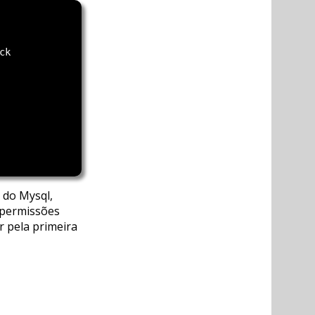
k

 do Mysql,
 permissões
r pela primeira