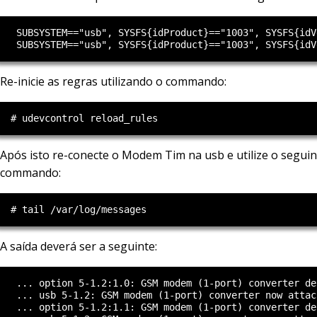
   SUBSYSTEM=="usb", SYSFS{idProduct}=="1003", SYSFS{idV
Re-inicie as regras utilizando o commando:
Após isto re-conecte o Modem Tim na usb e utilize o seguin
commando:
A saída deverá ser a seguinte:
   ... option 5-1.2:1.0: GSM modem (1-port) converter det
   ... usb 5-1.2: GSM modem (1-port) converter now attac
   ... option 5-1.2:1.1: GSM modem (1-port) converter det