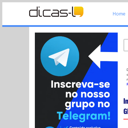
Home
d
P
I
G