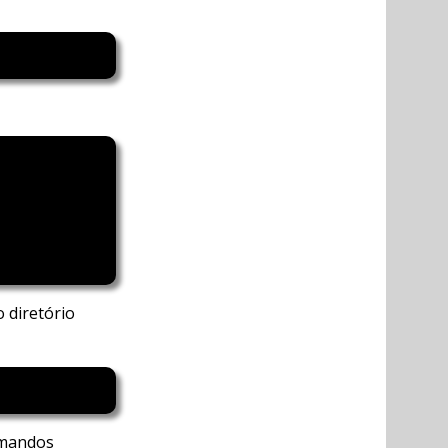
 diretório
omandos