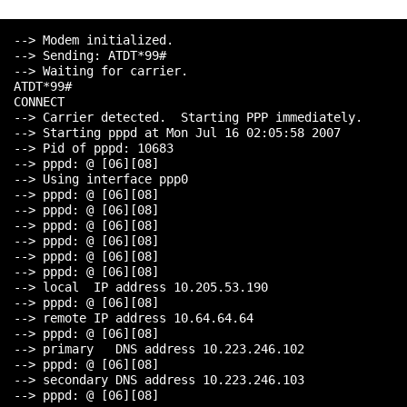
  --> Modem initialized.

  --> Sending: ATDT*99#

  --> Waiting for carrier.

  ATDT*99#

  CONNECT

  --> Carrier detected.  Starting PPP immediately.

  --> Starting pppd at Mon Jul 16 02:05:58 2007

  --> Pid of pppd: 10683

  --> pppd: @ [06][08]

  --> Using interface ppp0

  --> pppd: @ [06][08]

  --> pppd: @ [06][08]

  --> pppd: @ [06][08]

  --> pppd: @ [06][08]

  --> pppd: @ [06][08]

  --> pppd: @ [06][08]

  --> local  IP address 10.205.53.190

  --> pppd: @ [06][08]

  --> remote IP address 10.64.64.64

  --> pppd: @ [06][08]

  --> primary   DNS address 10.223.246.102

  --> pppd: @ [06][08]

  --> secondary DNS address 10.223.246.103
