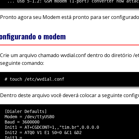
Pronto agora seu Modem está pronto para ser configurado e
onfigurando o modem
Crie um arquivo chamado wvdial.conf dentro do diretório /e
seguinte comando:
Dentro deste arquivo você deverá colocar a seguinte config
  [Dialer Defaults]

  Modem = /dev/ttyUSB0

  Baud = 3600000

  Init1 = AT+CGDCONT=1,,"tim.br",0.0.0.0

  Init2 = ATQ0 V1 E1 S0=0 &C1 &D2

  Init3 =
