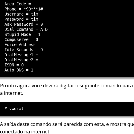
  Area Code =

  Phone = *99***1#

  Username = tim

  Password = tim

  Ask Password = 0

  Dial Command = ATD

  Stupid Mode = 1

  Compuserve = 0

  Force Address =

  Idle Seconds = 0

  DialMessage1 =

  DialMessage2 =

  ISDN = 0

Pronto agora você deverá digitar o seguinte comando para
a internet.
A saída deste comando será parecida com esta, e mostra qu
conectado na internet.