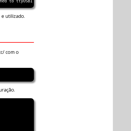
 utilizado.
tc/ com o
uração.