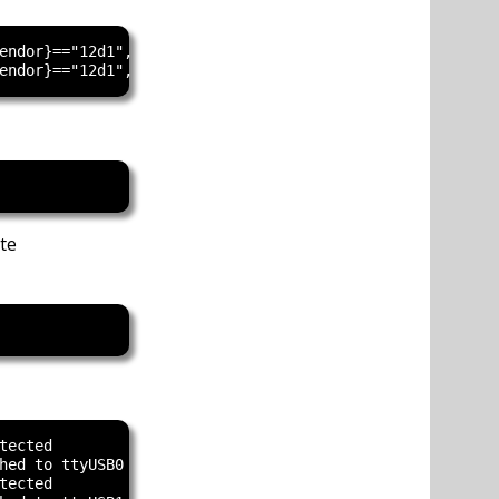
endor}=="12d1", RUN+="/sbin/modprobe option"

te
ected

hed to ttyUSB0

ected
