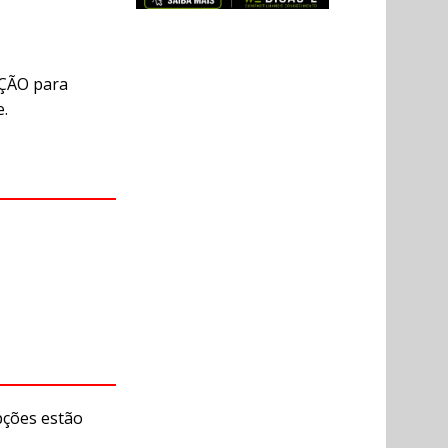
AÇÃO para
e.
pções estão