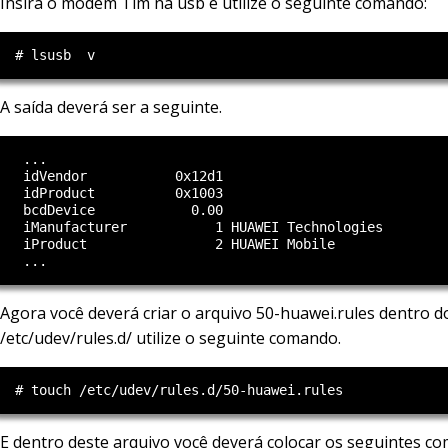
Insira o modem Tim na usb e utilize o seguinte comando:
A saída deverá ser a seguinte.
   ...

   idVendor           0x12d1

   idProduct          0x1003

   bcdDevice            0.00

   iManufacturer           1 HUAWEI Technologies

   iProduct                2 HUAWEI Mobile

Agora você deverá criar o arquivo 50-huawei.rules dentro do
/etc/udev/rules.d/ utilize o seguinte comando.
E dentro deste arquivo você deverá colocar os seguintes c