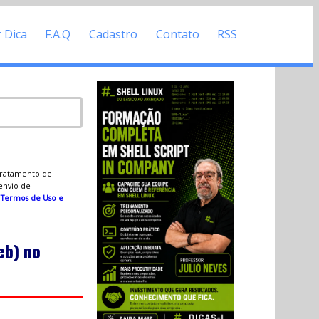
r Dica
F.A.Q
Cadastro
Contato
RSS
 tratamento de
 envio de
s
Termos de Uso e
eb) no