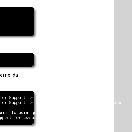
ernel da
ter Support -> [*]USB Generic Serial Driver

ter Support -> [M] USB driver for GSM and CDMA modem

oint-to-point protocl) support
