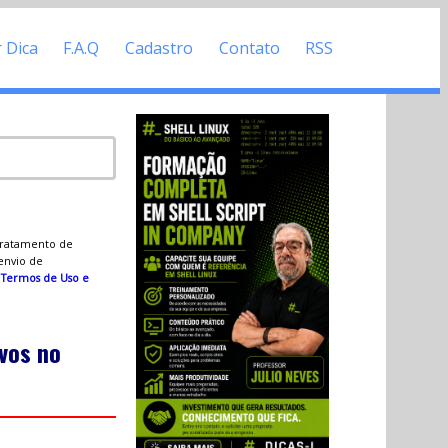
r Dica
F.A.Q
Cadastro
Contato
RSS
 tratamento de
 envio de
s
Termos de Uso e
vos no