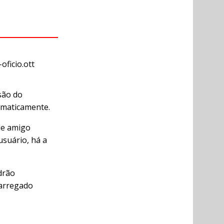
ficio.ott
são do
omaticamente.
de amigo
usuário, há a
drão
carregado