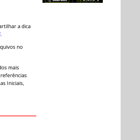
rtilhar a dica
E
.
rquivos no
 dos mais
Preferências
s Iniciais,