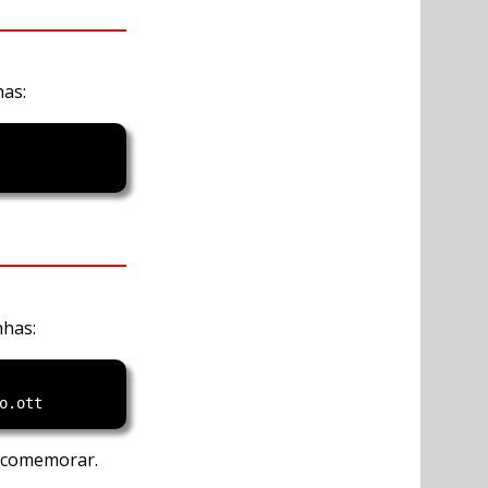
has:
nhas:
e comemorar.