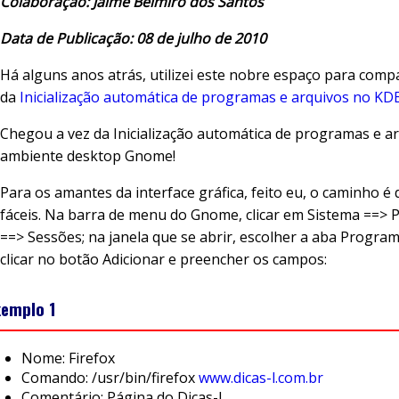
Colaboração: Jaime Belmiro dos Santos
Data de Publicação: 08 de julho de 2010
Há alguns anos atrás, utilizei este nobre espaço para compa
da
Inicialização automática de programas e arquivos no KD
Chegou a vez da Inicialização automática de programas e a
ambiente desktop Gnome!
Para os amantes da interface gráfica, feito eu, o caminho é
fáceis. Na barra de menu do Gnome, clicar em Sistema ==> 
==> Sessões; na janela que se abrir, escolher a aba Programa
clicar no botão Adicionar e preencher os campos:
xemplo 1
Nome: Firefox
Comando: /usr/bin/firefox
www.dicas-l.com.br
Comentário: Página do Dicas-l