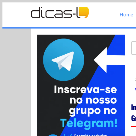
Home
d
P
I
G