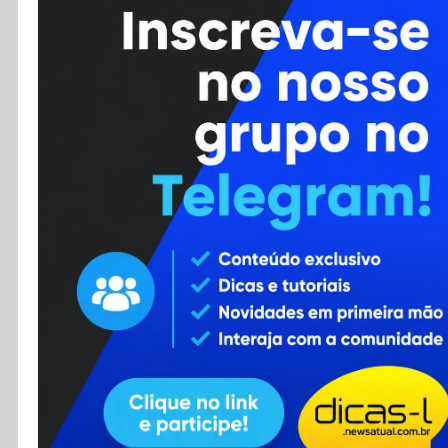
Cursos
Enviar Dica
F.A.Q
Cadastro
Contato
RSS