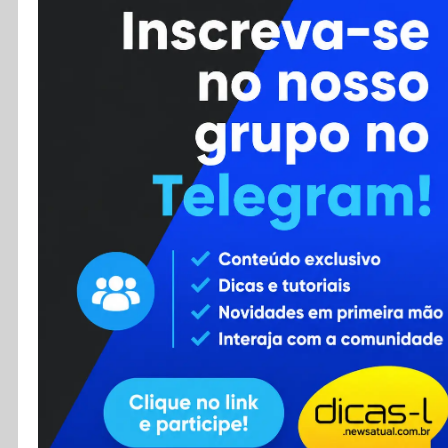
Cursos
Enviar Dica
F.A.Q
Cadastro
Contato
RSS