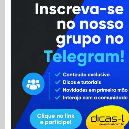
Cursos
Enviar Dica
F.A.Q
Cadastro
Contato
RSS