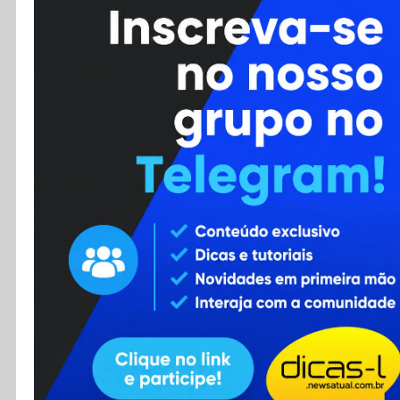
Cursos
Enviar Dica
F.A.Q
Cadastro
Contato
RSS