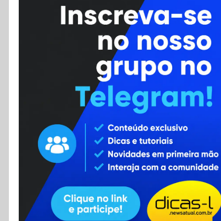
Cursos
Enviar Dica
F.A.Q
Cadastro
Contato
RSS