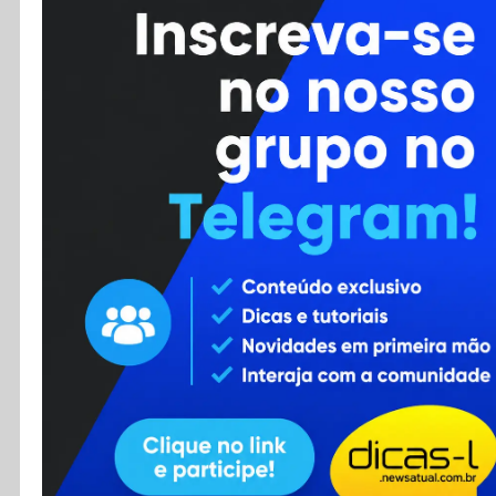
Cursos
Enviar Dica
F.A.Q
Cadastro
Contato
RSS