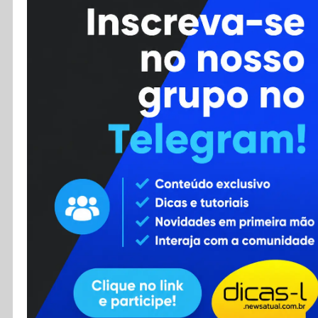
Cursos
Enviar Dica
F.A.Q
Cadastro
Contato
RSS