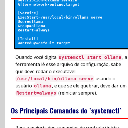
Description=Ollama Service

After=network-online.target

[Service]

ExecStart=/usr/local/bin/ollama serve

User=ollama

Group=ollama

Restart=always

[Install]

Quando você digita
, a
systemctl start ollama
ferramenta lê esse arquivo de configuração, sabe
que deve rodar o executável
usando o
/usr/local/bin/ollama serve
usuário
, e que se ele quebrar, deve dar um
ollama
(reiniciar sempre).
Restart=always
Os Principais Comandos do `systemctl`
Para a maioria dos comandos de controle (iniciar,