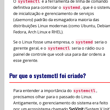
O
é a ferramenta de linha de comando
systemctl
definitiva para controlar o
, que é o sistem
systemd
de inicialização e gerenciamento de serviços
(
daemons
) padrão da esmagadora maioria das
distribuições Linux modernas (como Ubuntu, Debian
Fedora, Arch Linux e RHEL).
Se o Linux fosse uma empresa, o
seria o
systemd
gerente geral, e o
seria o rádio ou o
systemctl
painel de controle que você usa para dar ordens a
esse gerente.
Por que o systemctl foi criado?
Para entender a importância do
,
systemctl
precisamos olhar para o passado do Linux.
Antigamente, o gerenciamento do sistema era feito
por um ecossistema chamado
SysVinit
(System V Init)