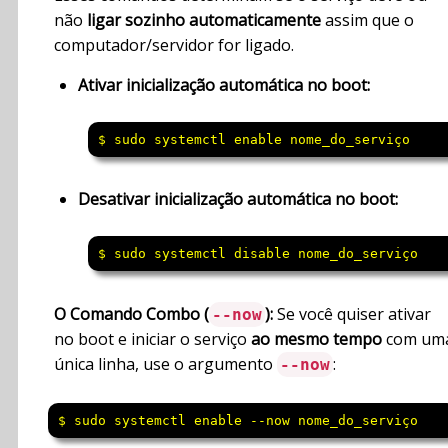
não
ligar sozinho automaticamente
assim que o
computador/servidor for ligado.
Ativar inicialização automática no boot:
$ sudo systemctl enable nome_do_serviço
Desativar inicialização automática no boot:
$ sudo systemctl disable nome_do_serviço
O Comando Combo (
):
Se você quiser ativar
--now
no boot e iniciar o serviço
ao mesmo tempo
com um
única linha, use o argumento
:
--now
$ sudo systemctl enable --now nome_do_serviço