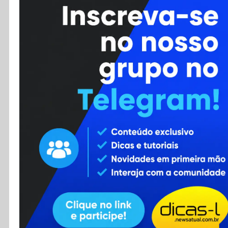
Cursos
Enviar Dica
F.A.Q
Cadastro
Contato
RSS