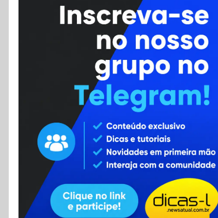
Cursos
Enviar Dica
F.A.Q
Cadastro
Contato
RSS