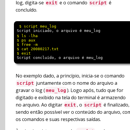
log, digita-se
e o comando
é
exit
script
concluído.
Script iniciado, o arquivo é meu_log
$ ls -lha

$ ps aux

$ free -m

$ cat 20080217.txt

Script concluído, o arquivo é meu_log
No exemplo dado, a princípio, inicia-se o comando
juntamente com o nome do arquivo a
script
gravar o log (
). Logo após, tudo que for
meu_log
digitado e exibido na tela do terminal é armazendo
no arquivo. Ao digitar
, o
é finalizado,
exit
script
sendo então possível ver o conteúdo do arquivo, co
os comandos e suas respectivas saídas.