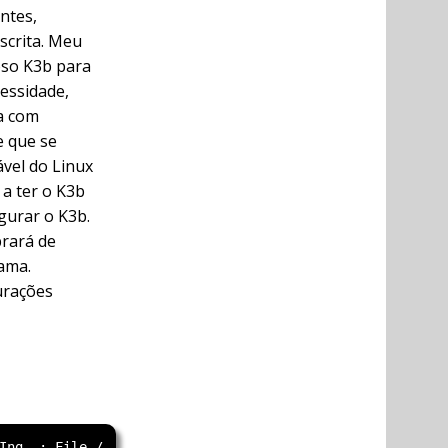
ntes,
scrita. Meu
oso K3b para
essidade,
a com
e que se
vel do Linux
 a ter o K3b
igurar o K3b.
rará de
rama.
urações