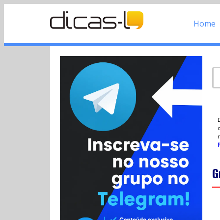
Home
d
P
G