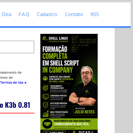
r Dica
F.A.Q
Cadastro
Contato
RSS
 tratamento de
 envio de
s
Termos de Uso e
o K3b 0.81