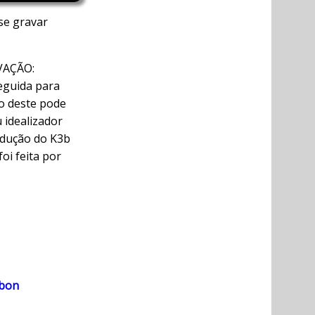
se gravar
RVAÇÃO:
eguida para
o deste pode
 idealizador
adução do K3b
oi feita por
mbon