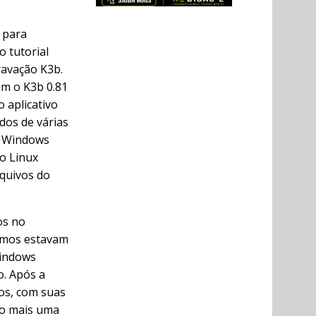
 para
o tutorial
ravação K3b.
om o K3b 0.81
 aplicativo
dos de várias
es Windows
o Linux
quivos do
os no
esmos estavam
Windows
. Após a
tos, com suas
ro mais uma