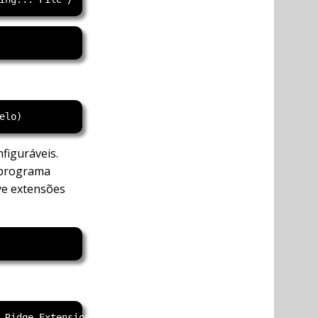
:
figuráveis.
 programa
ive extensões