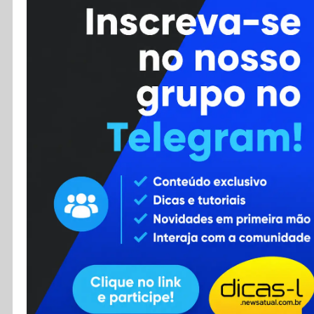
Cursos
Enviar Dica
F.A.Q
Cadastro
Contato
RSS