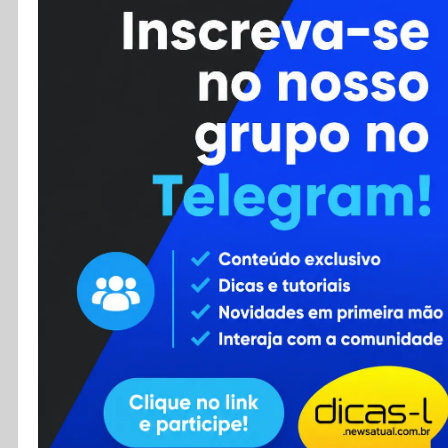
Cursos
Enviar Dica
F.A.Q
Cadastro
Contato
RSS