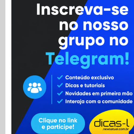
Cursos
Enviar Dica
F.A.Q
Cadastro
Contato
RSS