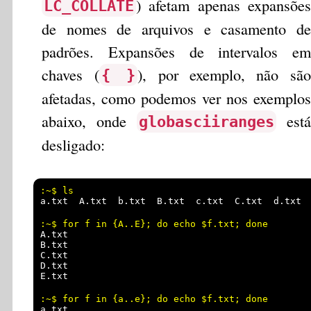
) afetam apenas expansões
LC_COLLATE
de nomes de arquivos e casamento de
padrões. Expansões de intervalos em
chaves (
), por exemplo, não são
{ }
afetadas, como podemos ver nos exemplos
abaixo, onde
está
globasciiranges
desligado:
a.txt  A.txt  b.txt  B.txt  c.txt  C.txt  d.txt 
A.txt

B.txt

C.txt

D.txt

a.txt
