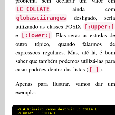
problema sem declarar um valor em
, ainda com
LC_COLLATE
desligado, seria
globasciiranges
utilizando as classes POSIX
[:upper:]
e
. Elas serão as estrelas de
[:lower:]
outro tópico, quando falarmos de
expressões regulares. Mas, até lá, é bom
saber que também podemos utilizá-las para
casar padrões dentro das listas (
).
[ ]
Apenas para ilustrar, vamos dar um
exemplo:
:~$ # Primeiro vamos destruir LC_COLLATE...

:~$ unset LC_COLLATE 
