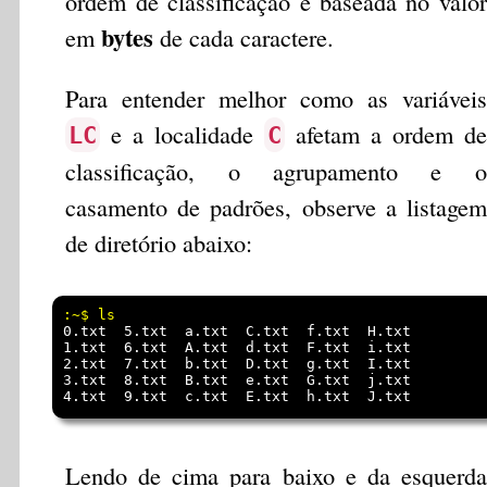
ordem de classificação é baseada no valor
bytes
em
de cada caractere.
Para entender melhor como as variáveis
e a localidade
afetam a ordem de
LC
C
classificação, o agrupamento e o
casamento de padrões, observe a listagem
de diretório abaixo:
0.txt  5.txt  a.txt  C.txt  f.txt  H.txt

1.txt  6.txt  A.txt  d.txt  F.txt  i.txt

2.txt  7.txt  b.txt  D.txt  g.txt  I.txt

3.txt  8.txt  B.txt  e.txt  G.txt  j.txt

Lendo de cima para baixo e da esquerda