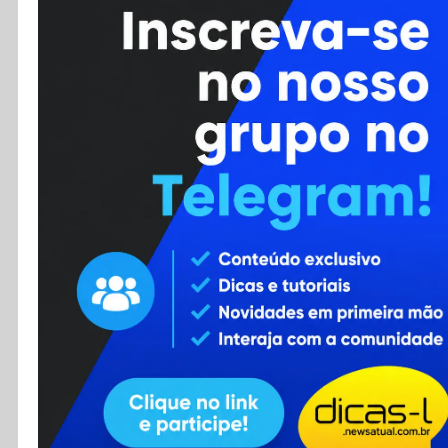
Cursos
Enviar Dica
F.A.Q
Cadastro
Contato
RSS