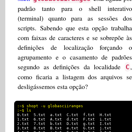
padrão tanto para o shell interativo
(terminal) quanto para as sessões dos
scripts. Sabendo que esta opção trabalha
com faixas de caracteres e se sobrepõe às
definições de localização forçando o
agrupamento e o casamento de padrões
segundo as definições da localidade
,
C
como ficaria a listagem dos arquivos se
desligássemos esta opção?
:~$ shopt -u globasciiranges 

0.txt  5.txt  a.txt  C.txt  f.txt  H.txt

1.txt  6.txt  A.txt  d.txt  F.txt  i.txt

2.txt  7.txt  b.txt  D.txt  g.txt  I.txt

3.txt  8.txt  B.txt  e.txt  G.txt  j.txt
