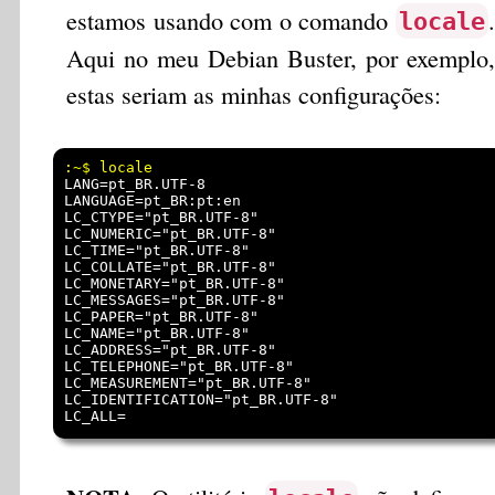
estamos usando com o comando
.
locale
Aqui no meu Debian Buster, por exemplo,
estas seriam as minhas configurações:
LANG=pt_BR.UTF-8

LANGUAGE=pt_BR:pt:en

LC_CTYPE="pt_BR.UTF-8"

LC_NUMERIC="pt_BR.UTF-8"

LC_TIME="pt_BR.UTF-8"

LC_COLLATE="pt_BR.UTF-8"

LC_MONETARY="pt_BR.UTF-8"

LC_MESSAGES="pt_BR.UTF-8"

LC_PAPER="pt_BR.UTF-8"

LC_NAME="pt_BR.UTF-8"

LC_ADDRESS="pt_BR.UTF-8"

LC_TELEPHONE="pt_BR.UTF-8"

LC_MEASUREMENT="pt_BR.UTF-8"

LC_IDENTIFICATION="pt_BR.UTF-8"
