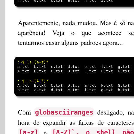
Aparentemente, nada mudou. Mas é só na
aparência! Veja o que acontece se
tentarmos casar alguns padrões agora...
a.txt  b.txt  c.txt  d.txt  e.txt  f.txt  g.txt  
A.txt  B.txt  C.txt  D.txt  E.txt  F.txt  G.txt  
Com
desligado, na
globasciiranges
hora de expandir as faixas de caracteres
e
[a-z]
[A-Z]`, o shell não