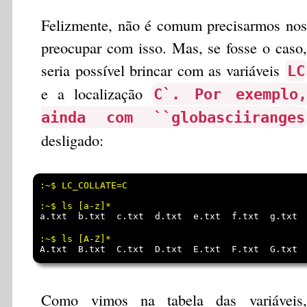
Felizmente, não é comum precisarmos nos
preocupar com isso. Mas, se fosse o caso,
seria possível brincar com as variáveis
LC
e a localização
C`. Por exemplo,
ainda com ``globasciiranges
desligado:
:~$ LC_COLLATE=C

a.txt  b.txt  c.txt  d.txt  e.txt  f.txt  g.txt 
A.txt  B.txt  C.txt  D.txt  E.txt  F.txt  G.txt 
Como vimos na tabela das variáveis,