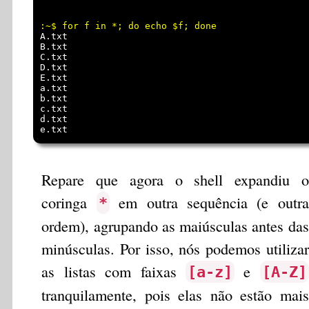
A.txt

B.txt

C.txt

D.txt

E.txt

a.txt

b.txt

c.txt

d.txt

Repare que agora o shell expandiu o
coringa
em outra sequência (e outra
*
ordem), agrupando as maiúsculas antes das
minúsculas. Por isso, nós podemos utilizar
as listas com faixas
e
[a-z]
[A-Z]
tranquilamente, pois elas não estão mais