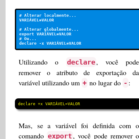
# Alterar localmente...

VARIÁVEL=VALOR

# Alterar globalmente...

export VARIÁVEL=VALOR

# Ou...

Utilizando o
, você pode
declare
remover o atributo de exportação da
variável utilizando um
no lugar do
:
+
-
declare +x VARIÁVEL=VALOR
Mas, se a variável foi definida com o
comando
, você pode remover o
export