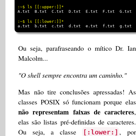
A.txt  B.txt  C.txt  D.txt  E.txt  F.txt  G.txt 
a.txt  b.txt  c.txt  d.txt  e.txt  f.txt  g.txt 
Ou seja, parafraseando o mítico Dr. Ian
Malcolm...
"O shell sempre encontra um caminho."
Mas não tire conclusões apressadas! As
classes POSIX só funcionam porque elas
não representam faixas de caracteres
,
elas são listas pré-definidas de caracteres.
Ou seja, a classe
, por
[:lower:]