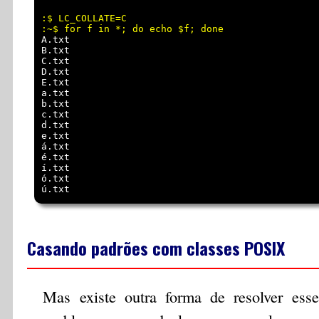
:$ LC_COLLATE=C

A.txt

B.txt

C.txt

D.txt

E.txt

a.txt

b.txt

c.txt

d.txt

e.txt

á.txt

é.txt

í.txt

ó.txt

Casando padrões com classes POSIX
Mas existe outra forma de resolver esse