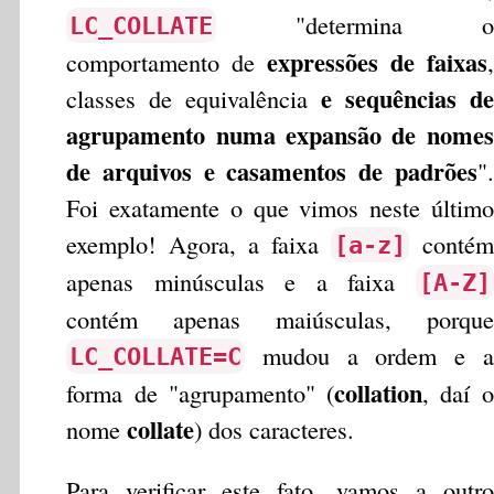
"determina o
LC_COLLATE
expressões de faixas
comportamento de
,
e sequências de
classes de equivalência
agrupamento numa expansão de nomes
de arquivos e casamentos de padrões
".
Foi exatamente o que vimos neste último
exemplo! Agora, a faixa
contém
[a-z]
apenas minúsculas e a faixa
[A-Z]
contém apenas maiúsculas, porque
mudou a ordem e a
LC_COLLATE=C
collation
forma de "agrupamento" (
, daí o
collate
nome
) dos caracteres.
Para verificar este fato, vamos a outro