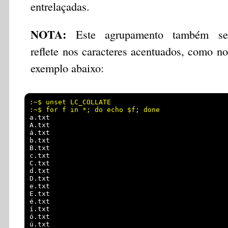
entrelaçadas.
NOTA:
Este agrupamento também se
reflete nos caracteres acentuados, como no
exemplo abaixo:
:~$ unset LC_COLLATE

a.txt

A.txt

á.txt

b.txt

B.txt

c.txt

C.txt

d.txt

D.txt

e.txt

E.txt

é.txt

í.txt

ó.txt
