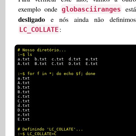
exemplo onde
está
globasciiranges
desligado
e nós ainda não definimos
:
LC_COLLATE
# Nosso diretório...

a.txt  b.txt  c.txt  d.txt  e.txt

a.txt

A.txt

b.txt

B.txt

c.txt

C.txt

d.txt

D.txt

e.txt

# Definindo 'LC_COLLATE'...

:~$ LC_COLLATE=C
