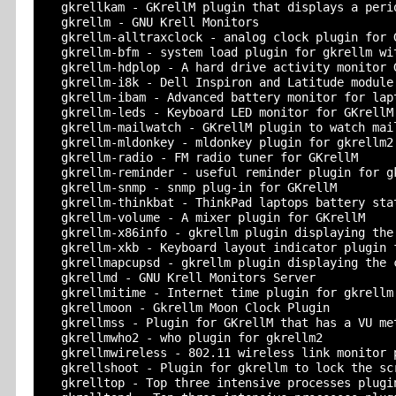
  gkrellkam - GKrellM plugin that displays a perio
  gkrellm - GNU Krell Monitors

  gkrellm-alltraxclock - analog clock plugin for G
  gkrellm-bfm - system load plugin for gkrellm wit
  gkrellm-hdplop - A hard drive activity monitor G
  gkrellm-i8k - Dell Inspiron and Latitude module 
  gkrellm-ibam - Advanced battery monitor for lapt
  gkrellm-leds - Keyboard LED monitor for GKrellM

  gkrellm-mailwatch - GKrellM plugin to watch mail
  gkrellm-mldonkey - mldonkey plugin for gkrellm2

  gkrellm-radio - FM radio tuner for GKrellM

  gkrellm-reminder - useful reminder plugin for gk
  gkrellm-snmp - snmp plug-in for GKrellM

  gkrellm-thinkbat - ThinkPad laptops battery stat
  gkrellm-volume - A mixer plugin for GKrellM

  gkrellm-x86info - gkrellm plugin displaying the 
  gkrellm-xkb - Keyboard layout indicator plugin f
  gkrellmapcupsd - gkrellm plugin displaying the c
  gkrellmd - GNU Krell Monitors Server

  gkrellmitime - Internet time plugin for gkrellm

  gkrellmoon - Gkrellm Moon Clock Plugin

  gkrellmss - Plugin for GKrellM that has a VU met
  gkrellmwho2 - who plugin for gkrellm2

  gkrellmwireless - 802.11 wireless link monitor p
  gkrellshoot - Plugin for gkrellm to lock the scr
  gkrelltop - Top three intensive processes plugin