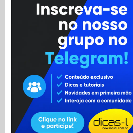
Cursos
Enviar Dica
F.A.Q
Cadastro
Contato
RSS