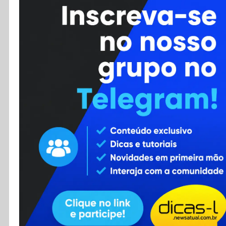
Cursos
Enviar Dica
F.A.Q
Cadastro
Contato
RSS