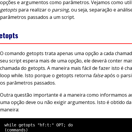
opções e argumentos como parâmetros. Vejamos como utili
getopts
para realizar o
parsing
, ou seja, separação e anális
parâmetros passados a um script.
etopts
O comando getopts trata apenas uma opção a cada chamada
seu script espera mais de uma opção, ele deverá conter ma
chamada do getopts. A maneira mais fácil de fazer isto é c
loop while. Isto porque o getopts retorna
false
após o parsi
os parâmetros passados.
Outra questão importante é a maneira como informamos a
uma opção deve ou não exigir argumentos. Isto é obtido da
maneira:
  while getopts "hf:t:" OPT; do

  (commands)
