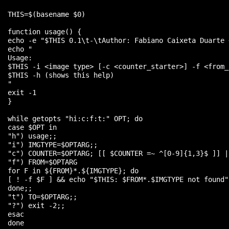
  THIS=$(basename $0)

  function usage() {

  echo -e "$THIS 0.1\t-\tAuthor: Fabiano Caixeta Duarte 
  echo "

  Usage:

  $THIS -i <image type> [-c <counter_starter>] -f <from_
  $THIS -h (shows this help)

  "

  exit -1

  }

  while getopts "hi:c:f:t:" OPT; do

  case $OPT in

  "h") usage;;

  "i") IMGTYPE=$OPTARG;;

  "c") COUNTER=$OPTARG; [[ $COUNTER =~ ^[0-9]{1,3}$ ]] |
  "f") FROM=$OPTARG

  for F in ${FROM}*.${IMGTYPE}; do

  [ ! -f $F ] && echo "$THIS: $FROM*.$IMGTYPE not found"
  done;;

  "t") TO=$OPTARG;;

  "?") exit -2;;

  esac

  done
