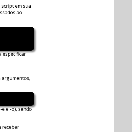
 script em sua
assados ao
 especificar
m argumentos,
e e -o), sendo
 receber