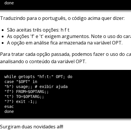
Traduzindo para o português, o código acima quer dizer:
São aceitas três opções: h f t
As opções 'f' e 't' exigem argumentos. Note o uso do carac
A opção em análise fica armazenada na variável OPT.
Para tratar cada opção passada, podemos fazer o uso do
ca
analisando o conteúdo da variável OPT.
  while getopts "hf:t:" OPT; do

  case "$OPT" in

  "h") usage;; # exibir ajuda

  "f") FROM=$OPTARG;;

  "t") TO=$OPTARG;;

  "?") exit -1;;

  esac

Surgiram duas novidades aí!!!