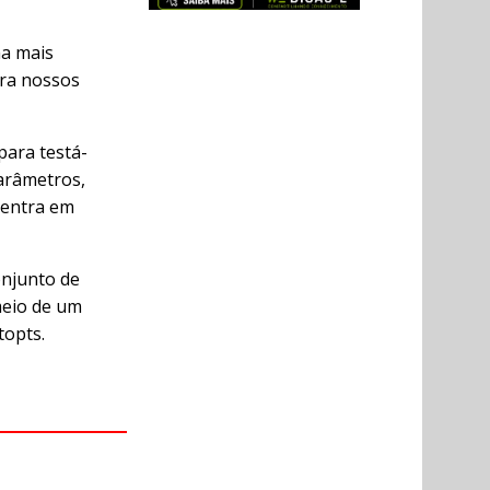
ma mais
ra nossos
para testá-
parâmetros,
 entra em
onjunto de
 meio de um
topts.