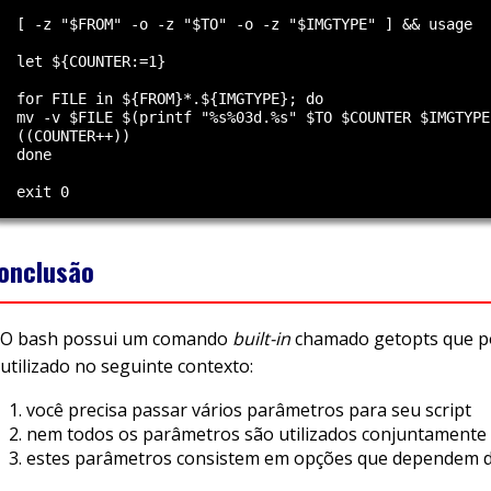
  [ -z "$FROM" -o -z "$TO" -o -z "$IMGTYPE" ] && usage

  let ${COUNTER:=1}

  for FILE in ${FROM}*.${IMGTYPE}; do

  mv -v $FILE $(printf "%s%03d.%s" $TO $COUNTER $IMGTYPE)
  ((COUNTER++))

  done

onclusão
O bash possui um comando
built-in
chamado getopts que p
utilizado no seguinte contexto:
você precisa passar vários parâmetros para seu script
nem todos os parâmetros são utilizados conjuntamente
estes parâmetros consistem em opções que dependem 