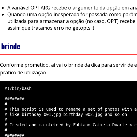
A variável OPTARG recebe o argumento da opção em aná
Quando uma opção inesperada for passada como parâmet
utilizada para armazenar a opção (no caso, OPT) recebe o 
assim que tratamos erro no getopts :)
 brinde
Conforme prometido, aí vai o brinde da dica para servir de
prático de utilização.
  #!/bin/bash

  ########

  #

  # This script is used to rename a set of photos with a
  # like birthday-001.jpg birthday-002.jpg and so on

  #

  # Created and mainteined by Fabiano Caixeta Duarte <fc
  #

  ########
