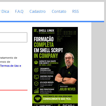
r Dica
F.A.Q
Cadastro
Contato
RSS
 tratamento de
 envio de
s
Termos de Uso e