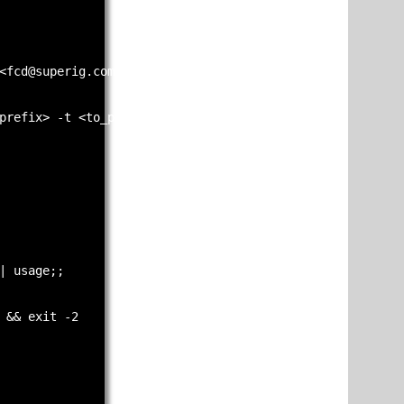
<fcd@superig.com.br>"

prefix> -t <to_prefix>

| usage;;

 && exit -2
