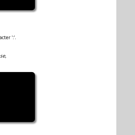
ter ':'.
se
,