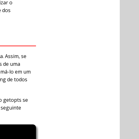
zar o
e dos
. Assim, se
is de uma
hamá-lo em um
ng de todos
o getopts se
 seguinte