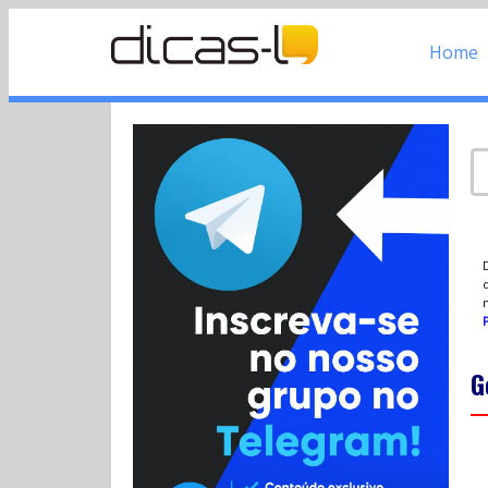
Home
d
P
G