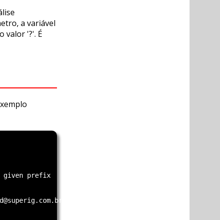
lise
ro, a variável
valor '?'. É
 exemplo
 given prefix

d@superig.com.br>
