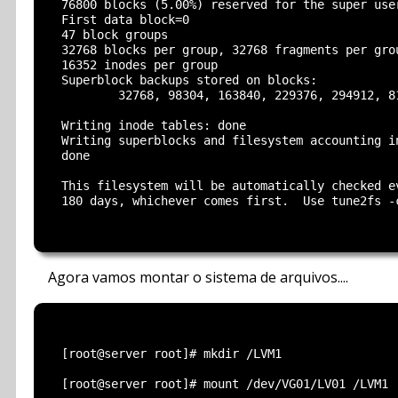
  76800 blocks (5.00%) reserved for the super user
  First data block=0

  47 block groups

  32768 blocks per group, 32768 fragments per grou
  16352 inodes per group

  Superblock backups stored on blocks:

          32768, 98304, 163840, 229376, 294912, 81
  Writing inode tables: done

  Writing superblocks and filesystem accounting in
  done

  This filesystem will be automatically checked ev
  180 days, whichever comes first.  Use tune2fs -c
Agora vamos montar o sistema de arquivos....
  [root@server root]# mkdir /LVM1

  [root@server root]# mount /dev/VG01/LV01 /LVM1
