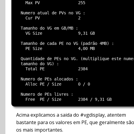
    Max PV                255

  Numero atual de PVs no VG :

    Cur PV                2

  Tamanho do VG em GB/MB :

    VG Size               9,31 GB

  Tamanho de cada PE no VG (padrão 4MB) :

    PE Size               4,00 MB

  Quantidade de PEs no VG. (multiplique este numer
  tamanho do VG) :

    Total PE              2384

  Numero de PEs alocados :

    Alloc PE / Size       0 / 0

  Numero de PEs livres :

Acima explicamos a saida do #vgdisplay, atentem
bastante para os valores em PE, que geralmente sã
os mais importantes.