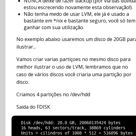
NUNCA deixe de fazer backup (por via das dúvida
estou escrecendo novamente esta observação!).
Não tenha medo de usar LVM, ele já é usado a
bastante em *nix e bastante seguro, você só tem
ganhar com sua utilização.
No exemplo abaixo usaremos um disco de 20GB par
ilustrar...
Vamos criar varias partiçoes no mesmo disco para
melhor ilustrar o uso de LVM, lembramos que no
caso de vários discos você criaria uma partição por
disco.
Criamos 4 partições no /dev/hdd
Saida do FDISK
  Disk /dev/hdd: 20.0 GB, 20060135424 bytes

  16 heads, 63 sectors/track, 38869 cylinders

  Units = cilindros of 1008 * 512 = 516096 bytes
