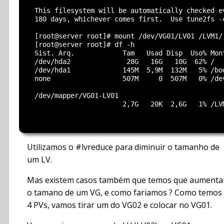
  This filesystem will be automatically checked ev
  180 days, whichever comes first.  Use tune2fs -c
  [root@server root]# mount /dev/VG01/LV01 /LVM1/

  [root@server root]# df -h

  Sist. Arq.            Tam   Usad Disp  Uso% Mont
  /dev/hda2              28G   16G   10G  62% /

  /dev/hda1             145M  5,9M  132M   5% /boo
  none                  507M     0  507M   0% /dev
  /dev/mapper/VG01-LV01

                        2,7G   20K  2,6G   1% /LVM
Utilizamos o #lvreduce para diminuir o tamanho de
um LV.
Mas existem casos também que temos que aumenta
o tamano de um VG, e como fariamos ? Como temos
4 PVs, vamos tirar um do VG02 e colocar no VG01.