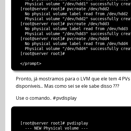
    Physical volume "/dev/hdd1" successfully creat
  [root@server root]# pvcreate /dev/hdd2

    No physical volume label read from /dev/hdd2

    Physical volume "/dev/hdd2" successfully creat
  [root@server root]# pvcreate /dev/hdd3

    No physical volume label read from /dev/hdd3

    Physical volume "/dev/hdd3" successfully creat
  [root@server root]# pvcreate /dev/hdd4

    No physical volume label read from /dev/hdd4

    Physical volume "/dev/hdd4" successfully creat
  [root@server root]#

Pronto, já mostramos para o LVM que ele tem 4 PVs
disponiveis... Mas como sei se ele sabe disso ???
Use o comando.. #pvdisplay
  [root@server root]# pvdisplay

    --- NEW Physical volume ---
