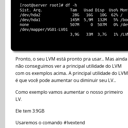
  [root@server root]# df -h

  Sist. Arq.            Tam   Usad Disp  Uso% Mont
  /dev/hda2              28G   16G   10G  62% /

  /dev/hda1             145M  5,9M  132M   5% /boo
  none                  507M     0  507M   0% /dev
  /dev/mapper/VG01-LV01

                        3,9G   33M  3,7G   1% /LVM
Pronto, o seu LVM está pronto pra usar... Mas ainda
não conseguimos ver a principal utilidade do LVM
com os exemplos acima.. A principal utilidade do LVM
é que você pode aumentar ou diminuir seu LV...
Como exemplo vamos aumentar o nosso primeiro
LV.
Ele tem 3.9GB
Usaremos o comando #lvextend