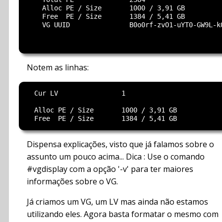
    Alloc PE / Size       1000 / 3,91 GB

    Free  PE / Size       1384 / 5,41 GB

    VG UUID               B0o0rf-zvO1-uYT0-GW9L-kO
Notem as linhas:
  Cur LV                1

  Alloc PE / Size       1000 / 3,91 GB

Dispensa explicações, visto que já falamos sobre o
assunto um pouco acima... Dica : Use o comando
#vgdisplay com a opção '-v' para ter maiores
informações sobre o VG.
Já criamos um VG, um LV mas ainda não estamos
utilizando eles. Agora basta formatar o mesmo com