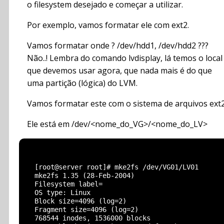
o filesystem desejado e começar a utilizar.
Por exemplo, vamos formatar ele com ext2.
Vamos formatar onde ? /dev/hdd1, /dev/hdd2 ???
Não..! Lembra do comando lvdisplay, lá temos o local
que devemos usar agora, que nada mais é do que
uma partição (lógica) do LVM.
Vamos formatar este com o sistema de arquivos ext2
Ele está em /dev/<nome_do_VG>/<nome_do_LV>
  [root@server root]# mke2fs /dev/VG01/LV01

  mke2fs 1.35 (28-Feb-2004)

  Filesystem label=

  OS type: Linux

  Block size=4096 (log=2)

  Fragment size=4096 (log=2)

  768544 inodes, 1536000 blocks
