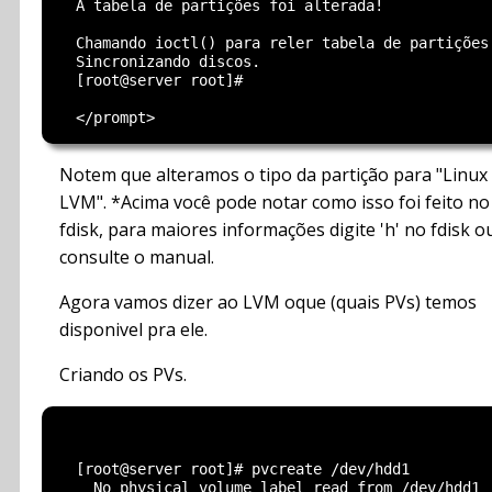
  A tabela de partições foi alterada!

  Chamando ioctl() para reler tabela de partições.
  Sincronizando discos.

  [root@server root]#

Notem que alteramos o tipo da partição para "Linux
LVM". *Acima você pode notar como isso foi feito no
fdisk, para maiores informações digite 'h' no fdisk o
consulte o manual.
Agora vamos dizer ao LVM oque (quais PVs) temos
disponivel pra ele.
Criando os PVs.
  [root@server root]# pvcreate /dev/hdd1

    No physical volume label read from /dev/hdd1
