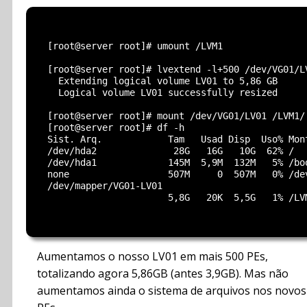
  [root@server root]# umount /LVM1

  [root@server root]# lvextend -l+500 /dev/VG01/LV
    Extending logical volume LV01 to 5,86 GB

    Logical volume LV01 successfully resized

  [root@server root]# mount /dev/VG01/LV01 /LVM1/

  [root@server root]# df -h

  Sist. Arq.            Tam   Usad Disp  Uso% Mont
  /dev/hda2              28G   16G   10G  62% /

  /dev/hda1             145M  5,9M  132M   5% /boo
  none                  507M     0  507M   0% /dev
  /dev/mapper/VG01-LV01

                        5,8G   20K  5,5G   1% /LVM
Aumentamos o nosso LV01 em mais 500 PEs,
totalizando agora 5,86GB (antes 3,9GB). Mas não
aumentamos ainda o sistema de arquivos nos novos