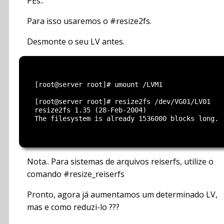
PEs..
Para isso usaremos o #resize2fs.
Desmonte o seu LV antes.
  [root@server root]# umount /LVM1

  [root@server root]# resize2fs /dev/VG01/LV01

  resize2fs 1.35 (28-Feb-2004)

  The filesystem is already 1536000 blocks long.  
Nota.. Para sistemas de arquivos reiserfs, utilize o
comando #resize_reiserfs
Pronto, agora já aumentamos um determinado LV,
mas e como reduzi-lo ???