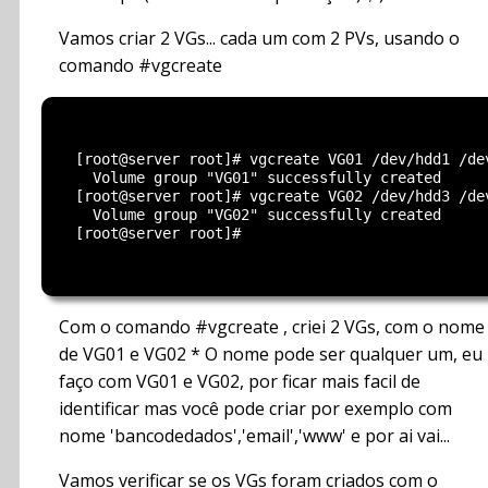
Vamos criar 2 VGs... cada um com 2 PVs, usando o
comando #vgcreate
  [root@server root]# vgcreate VG01 /dev/hdd1 /dev
    Volume group "VG01" successfully created

  [root@server root]# vgcreate VG02 /dev/hdd3 /dev
    Volume group "VG02" successfully created

  [root@server root]#

Com o comando #vgcreate , criei 2 VGs, com o nome
de VG01 e VG02 * O nome pode ser qualquer um, eu
faço com VG01 e VG02, por ficar mais facil de
identificar mas você pode criar por exemplo com
nome 'bancodedados','email','www' e por ai vai...
Vamos verificar se os VGs foram criados com o