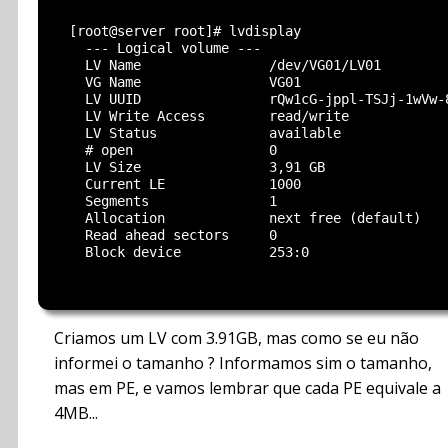
  [root@server root]# lvdisplay

    --- Logical volume ---

    LV Name                /dev/VG01/LV01

    VG Name                VG01

    LV UUID                rQw1cG-jppl-TSJj-1wVw-8
    LV Write Access        read/write

    LV Status              available

    # open                 0

    LV Size                3,91 GB

    Current LE             1000

    Segments               1

    Allocation             next free (default)

    Read ahead sectors     0

    Block device           253:0

Criamos um LV com 3.91GB, mas como se eu não
informei o tamanho ? Informamos sim o tamanho,
mas em PE, e vamos lembrar que cada PE equivale a
4MB...