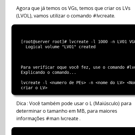
Agora que já temos os VGs, temos que criar os LVs
(LVOL), vamos utilizar o comando #lvcreate.
  [root@server root]# lvcreate -l 1000 -n LV01 VG0
    Logical volume "LV01" created

  Para verificar oque você fez, use o comando #lvd
  Explicando o comando...

  lvcreate -l <numero de PEs> -n <nome do LV> <Nom
Dica : Você também pode usar o L (Maiúsculo) para
determinar o tamanho em MB, para maiores
informações #man lvcreate .