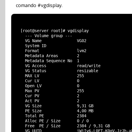
comando #vgdisplay.
  [root@server root]# vgdisplay

    --- Volume group ---

    VG Name               VG02

    System ID

    Format                lvm2

    Metadata Areas        2

    Metadata Sequence No  1

    VG Access             read/write

    VG Status             resizable

    MAX LV                255

    Cur LV                0

    Open LV               0

    Max PV                255

    Cur PV                2

    Act PV                2

    VG Size               9,31 GB

    PE Size               4,00 MB

    Total PE              2384

    Alloc PE / Size       0 / 0

    Free  PE / Size       2384 / 9,31 GB

    VG UUID               iWiIv6-L0FT-K0gV-JzJh-a8