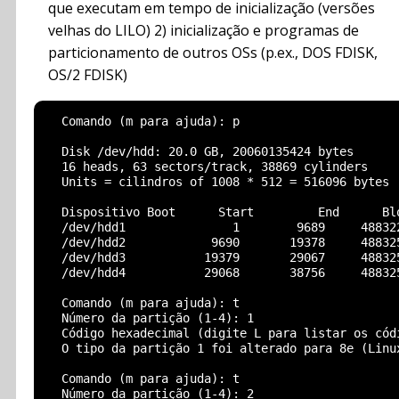
que executam em tempo de inicialização (versões
velhas do LILO) 2) inicialização e programas de
particionamento de outros OSs (p.ex., DOS FDISK,
OS/2 FDISK)
  Comando (m para ajuda): p

  Disk /dev/hdd: 20.0 GB, 20060135424 bytes

  16 heads, 63 sectors/track, 38869 cylinders

  Units = cilindros of 1008 * 512 = 516096 bytes

  Dispositivo Boot      Start         End      Blo
  /dev/hdd1               1        9689     488322
  /dev/hdd2            9690       19378     488325
  /dev/hdd3           19379       29067     488325
  /dev/hdd4           29068       38756     488325
  Comando (m para ajuda): t

  Número da partição (1-4): 1

  Código hexadecimal (digite L para listar os códi
  O tipo da partição 1 foi alterado para 8e (Linux
  Comando (m para ajuda): t

  Número da partição (1-4): 2
