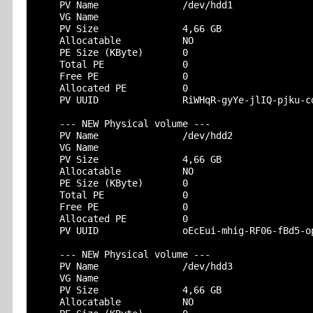
    PV Name               /dev/hdd1

    VG Name

    PV Size               4,66 GB

    Allocatable           NO

    PE Size (KByte)       0

    Total PE              0

    Free PE               0

    Allocated PE          0

    PV UUID               RiWHqR-gyYe-jlIQ-pjku-cd
    --- NEW Physical volume ---

    PV Name               /dev/hdd2

    VG Name

    PV Size               4,66 GB

    Allocatable           NO

    PE Size (KByte)       0

    Total PE              0

    Free PE               0

    Allocated PE          0

    PV UUID               oEcEui-mhig-RF06-fBd5-op
    --- NEW Physical volume ---

    PV Name               /dev/hdd3

    VG Name

    PV Size               4,66 GB

    Allocatable           NO
