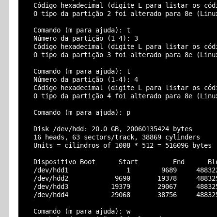
  Código hexadecimal (digite L para listar os códi
  O tipo da partição 2 foi alterado para 8e (Linux
  Comando (m para ajuda): t

  Número da partição (1-4): 3

  Código hexadecimal (digite L para listar os códi
  O tipo da partição 3 foi alterado para 8e (Linux
  Comando (m para ajuda): t

  Número da partição (1-4): 4

  Código hexadecimal (digite L para listar os códi
  O tipo da partição 4 foi alterado para 8e (Linux
  Comando (m para ajuda): p

  Disk /dev/hdd: 20.0 GB, 20060135424 bytes

  16 heads, 63 sectors/track, 38869 cylinders

  Units = cilindros of 1008 * 512 = 516096 bytes

  Dispositivo Boot      Start         End      Blo
  /dev/hdd1               1        9689     488322
  /dev/hdd2            9690       19378     488325
  /dev/hdd3           19379       29067     488325
  /dev/hdd4           29068       38756     488325
  Comando (m para ajuda): w
