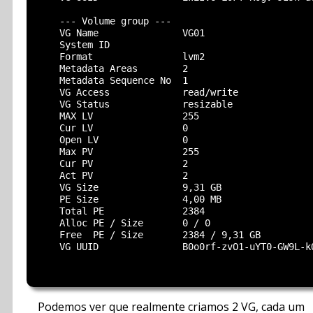
    --- Volume group ---

    VG Name               VG01

    System ID

    Format                lvm2

    Metadata Areas        2

    Metadata Sequence No  1

    VG Access             read/write

    VG Status             resizable

    MAX LV                255

    Cur LV                0

    Open LV               0

    Max PV                255

    Cur PV                2

    Act PV                2

    VG Size               9,31 GB

    PE Size               4,00 MB

    Total PE              2384

    Alloc PE / Size       0 / 0

    Free  PE / Size       2384 / 9,31 GB

    VG UUID               B0o0rf-zvO1-uYT0-GW9L-kO
Podemos ver que realmente criamos 2 VG, cada um