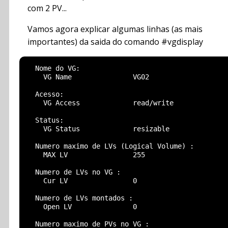
com 2 PV...
Vamos agora explicar algumas linhas (as mais
importantes) da saida do comando #vgdisplay
  Nome do VG:

    VG Name               VG02

  Acesso:

    VG Access             read/write

  Status:

    VG Status             resizable

  Numero maximo de LVs (Logical Volume) :

    MAX LV                255

  Numero de LVs no VG :

    Cur LV                0

  Numero de LVs montados :

    Open LV               0

  Numero maximo de PVs no VG :
