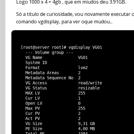
Logo 1000 x 4 = 4gb , que em miudos deu 3.91GB.
Só a titulo de curiosidade, vou novamente executar 
comando vgdisplay, para ver oque mudou...
  [root@server root]# vgdisplay VG01

    --- Volume group ---

    VG Name               VG01

    System ID

    Format                lvm2

    Metadata Areas        2

    Metadata Sequence No  2

    VG Access             read/write

    VG Status             resizable

    MAX LV                255

    Cur LV                1

    Open LV               0

    Max PV                255

    Cur PV                2

    Act PV                2

    VG Size               9,31 GB

    PE Size               4,00 MB

    Total PE              2384
