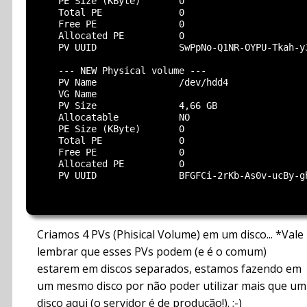
    PE Size (KByte)       0

    Total PE              0

    Free PE               0

    Allocated PE          0

    PV UUID               SwPpNo-Q1NR-OYPU-Tkah-y3
    --- NEW Physical volume ---

    PV Name               /dev/hdd4

    VG Name

    PV Size               4,66 GB

    Allocatable           NO

    PE Size (KByte)       0

    Total PE              0

    Free PE               0

    Allocated PE          0

    PV UUID               BFGFCi-2rKb-As0v-ucBy-gh
Criamos 4 PVs (Phisical Volume) em um disco... *Vale
lembrar que esses PVs podem (e é o comum)
estarem em discos separados, estamos fazendo em
um mesmo disco por não poder utilizar mais que um
disco aqui (o servidor é de produção!). ;-)