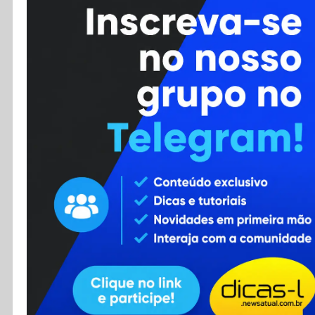
Cursos
Enviar Dica
F.A.Q
Cadastro
Contato
RSS