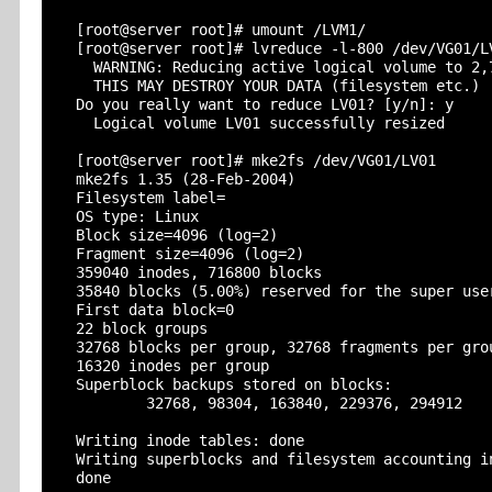
  [root@server root]# umount /LVM1/

  [root@server root]# lvreduce -l-800 /dev/VG01/LV
    WARNING: Reducing active logical volume to 2,7
    THIS MAY DESTROY YOUR DATA (filesystem etc.)

  Do you really want to reduce LV01? [y/n]: y

    Logical volume LV01 successfully resized

  [root@server root]# mke2fs /dev/VG01/LV01

  mke2fs 1.35 (28-Feb-2004)

  Filesystem label=

  OS type: Linux

  Block size=4096 (log=2)

  Fragment size=4096 (log=2)

  359040 inodes, 716800 blocks

  35840 blocks (5.00%) reserved for the super user
  First data block=0

  22 block groups

  32768 blocks per group, 32768 fragments per grou
  16320 inodes per group

  Superblock backups stored on blocks:

          32768, 98304, 163840, 229376, 294912

  Writing inode tables: done

  Writing superblocks and filesystem accounting in
  done
