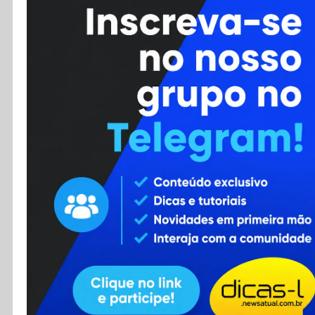
Cursos
Enviar Dica
F.A.Q
Cadastro
Contato
RSS