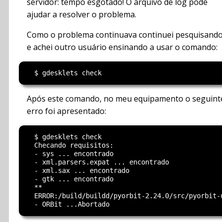
servidor: tempo esgotado! O arquivo de log pode
ajudar a resolver o problema.
Como o problema continuava continuei pesquisand
e achei outro usuário ensinando a usar o comando:
Após este comando, no meu equipamento o seguint
erro foi apresentado:
  $ gdesklets check

  Checando requisitos:

  - sys ... encontrado

  - xml.parsers.expat ... encontrado

  - xml.sax ... encontrado

  - gtk ... encontrado

  **

  ERROR:/build/buildd/pyorbit-2.24.0/src/pyorbit-