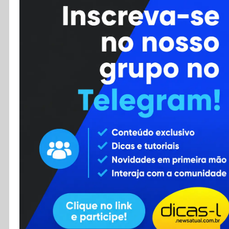
Cursos
Enviar Dica
F.A.Q
Cadastro
Contato
RSS