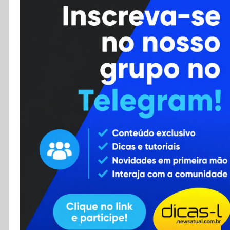
Cursos
Enviar Dica
F.A.Q
Cadastro
Contato
RSS