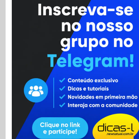
Cursos
Enviar Dica
F.A.Q
Cadastro
Contato
RSS