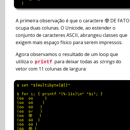
A primeira observação é que o caractere 🤓 DE FATO
ocupa duas colunas. O Unicode, ao estender o
conjunto de caracteres ASCII, abrangeu classes que
exigem mais espaço físico para serem impressos.
Agora observamos o resultado de um loop que
utiliza o
para deixar todas as
strings
do
printf
vetor com 11 colunas de largura:
$ set "${multibyte[@]}"

$ for i; { printf "(%-11s)\n" "$i"; }

(oo  oo     )

(oo  oó    )

(oo  óó   )

(oo  o✓   )

(oo  🤓   )

(oó  óó  )

(óó  óó )

(óó  🤓 )
