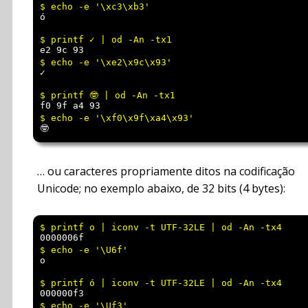
ó
e2 9c 93
✓
f0 9f a4 93
🤓
… ou caracteres propriamente ditos na codificação
Unicode; no exemplo abaixo, de 32 bits (4 bytes):
0000006f
o
000000f3