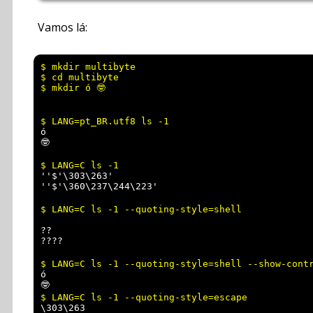
Vamos lá:
$ mkdir multibyte

$ cd multibyte

ó

''$'\303\263'

??

ó

\303\263
