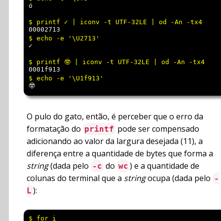
ó
00002713
✓
0001f913
🤓
O pulo do gato, então, é perceber que o erro da
formatação do
pode ser compensado
printf
adicionando ao valor da largura desejada (11), a
diferença entre a quantidade de bytes que forma a
string
(dada pelo
do
) e a quantidade de
-c
wc
colunas do terminal que a
string
ocupa (dada pelo
-
):
L
$ for i
