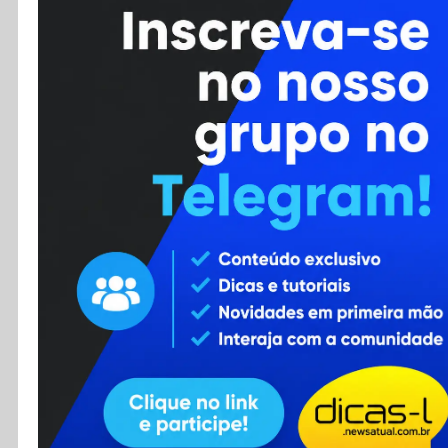
Cursos
Enviar Dica
F.A.Q
Cadastro
Contato
RSS