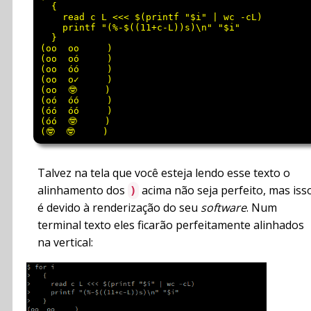
  {

    read c L <<< $(printf "$i" | wc -cL)

    printf "(%-$((11+c-L))s)\n" "$i"

  }

(oo  oo     )

(oo  oó     )

(oo  óó     )

(oo  o✓     )

(oo  🤓     )

(oó  óó     )

(óó  óó     )

(óó  🤓     )

Talvez na tela que você esteja lendo esse texto o
alinhamento dos
acima não seja perfeito, mas iss
)
é devido à renderização do seu
software
. Num
terminal texto eles ficarão perfeitamente alinhados
na vertical: