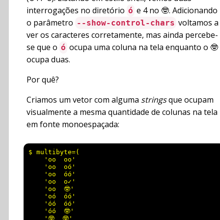
interrogações no diretório
e 4 no 🤓. Adicionando
ó
o parâmetro
voltamos a
--show-control-chars
ver os caracteres corretamente, mas ainda percebe-
se que o
ocupa uma coluna na tela enquanto o 🤓
ó
ocupa duas.
Por quê?
Criamos um vetor com alguma
strings
que ocupam
visualmente a mesma quantidade de colunas na tela
em fonte monoespaçada:
$ multibyte=(

    'oo  oo'

    'oo  oó'

    'oo  óó'

    'oo  o✓'

    'oo  🤓'

    'oó  óó'

    'óó  óó'

    'óó  🤓'

    '🤓  🤓'
