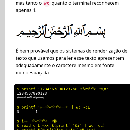
mas tanto o
quanto o terminal reconhecem
wc
apenas 1.
É bem provável que os sistemas de renderização de
texto que usamos para ler esse texto apresentem
adequadamente o caractere mesmo em fonte
monoespaçada:
1234567890123

3       1
$ i=﷽🤓

$ read c L <<< $(printf "$i" | wc -cL)
