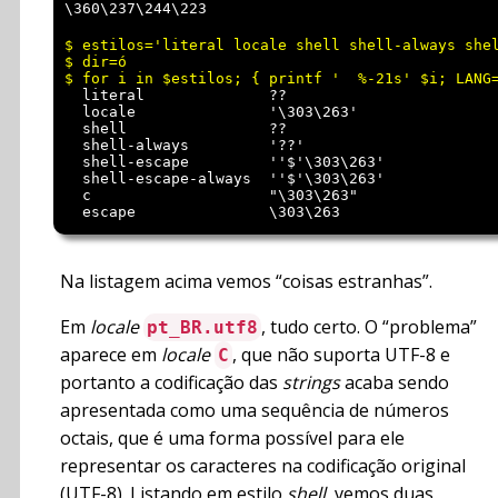
$ estilos='literal locale shell shell-always shel
$ dir=ó

  literal              ??

  locale               '\303\263'

  shell                ??

  shell-always         '??'

  shell-escape         ''$'\303\263'

  shell-escape-always  ''$'\303\263'

  c                    "\303\263"

Na listagem acima vemos “coisas estranhas”.
Em
locale
, tudo certo. O “problema”
pt_BR.utf8
aparece em
locale
, que não suporta UTF-8 e
C
portanto a codificação das
strings
acaba sendo
apresentada como uma sequência de números
octais, que é uma forma possível para ele
representar os caracteres na codificação original
(UTF-8). Listando em estilo
shell
, vemos duas