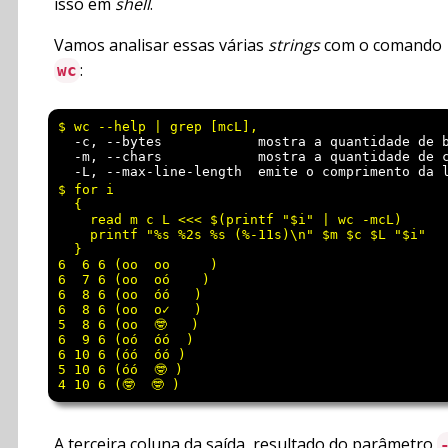
isso em
shell
.
Vamos analisar essas várias
strings
com o comando
:
wc
  -c, --bytes            mostra a quantidade de b
  -m, --chars            mostra a quantidade de c
$ for i

  {

    read m c L <<< $(printf "$i" | wc -mcL)

    printf "%s %2s %s (%-11s)\n" $m $c $L "$i"

  }

6  6 6 (oo  oo     )

6  7 6 (oo  oó    )

6  8 6 (oo  óó   )

6  8 6 (oo  o✓   )

5  8 6 (oo  🤓   )

6  9 6 (oó  óó  )

6 10 6 (óó  óó )

5 10 6 (óó  🤓 )

A terceira coluna da saída, resultado do parâmetro