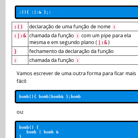
:(){ :|:& };:
declaração de uma função de nome
:()
:
chamada da função
com um pipe para ela
:|:&
:
mesma e em segundo plano (
)
|:&
fechamento da declaração da função
}
chamada da função
:
:
Vamos escrever de uma outra forma para ficar mais
fácil:
bomb(){ bomb|bomb& };bomb
ou:
bomb() {

   bomb | bomb &

}
