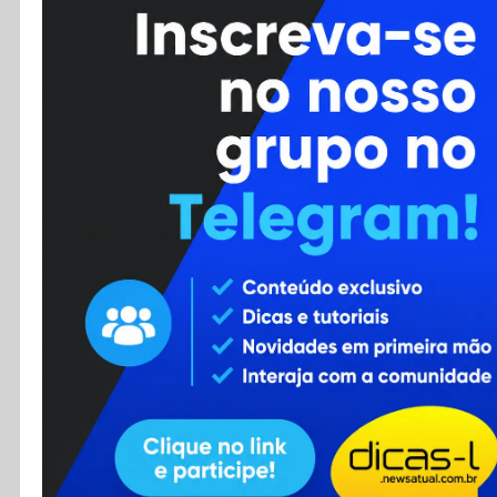
Cursos
Enviar Dica
F.A.Q
Cadastro
Contato
RSS