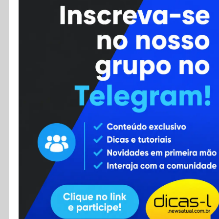
Cursos
Enviar Dica
F.A.Q
Cadastro
Contato
RSS