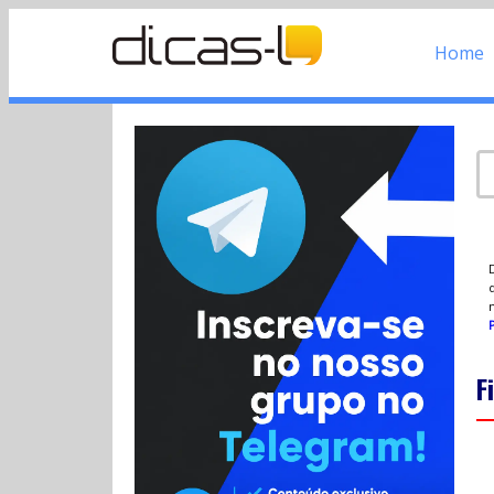
Home
d
P
F