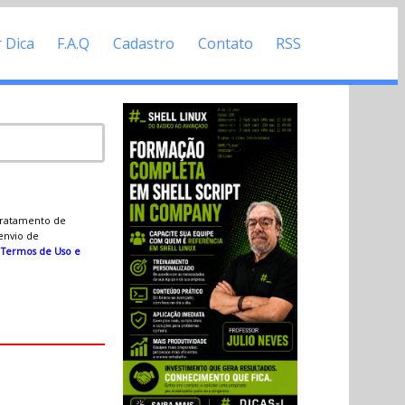
r Dica
F.A.Q
Cadastro
Contato
RSS
 tratamento de
 envio de
s
Termos de Uso e