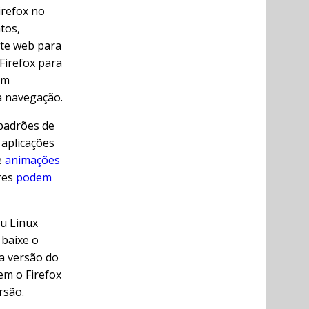
refox no
tos,
te web para
Firefox para
em
a navegação.
padrões de
 aplicações
e
animações
res
podem
ou Linux
baixe o
a versão do
em o Firefox
rsão.