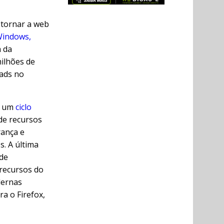
a tornar a web
Windows,
a da
milhões de
ads no
a um
ciclo
de recursos
rança e
. A última
 de
 recursos do
dernas
a o Firefox,