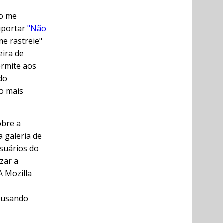
ão me
suportar
"Não
me rastreie"
eira de
ermite aos
do
o mais
obre a
 galeria de
suários do
zar a
A Mozilla
usando