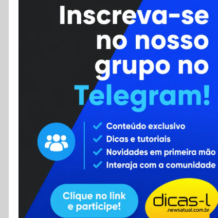
Cursos
Enviar Dica
F.A.Q
Cadastro
Contato
RSS