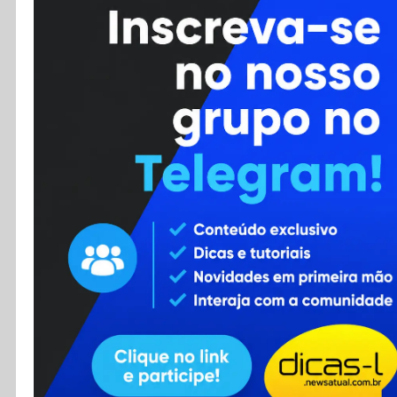
Cursos
Enviar Dica
F.A.Q
Cadastro
Contato
RSS