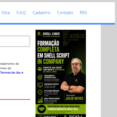
r Dica
F.A.Q
Cadastro
Contato
RSS
 tratamento de
 envio de
s
Termos de Uso e