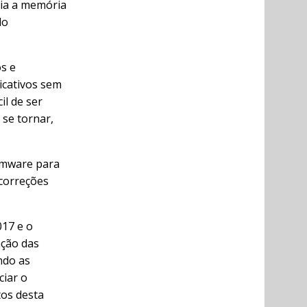
ia a memória
do
s e
icativos sem
il de ser
 se tornar,
irmware para
correções
017 e o
ação das
ndo as
ciar o
os desta