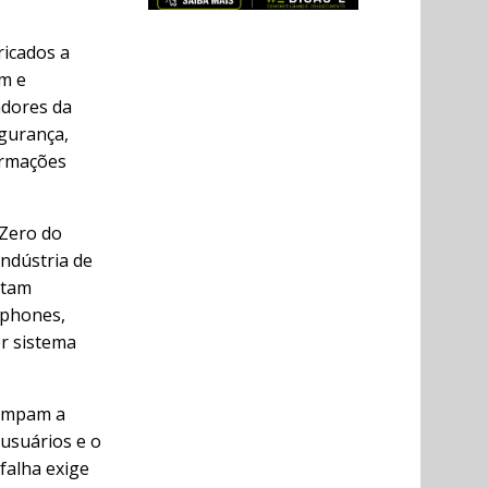
ricados a
um e
adores da
gurança,
ormações
 Zero do
ndústria de
ntam
tphones,
er sistema
rompam a
 usuários e o
falha exige