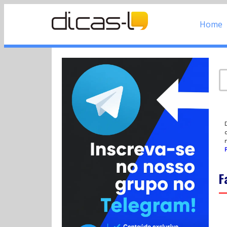
Home
d
P
F