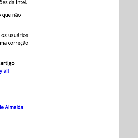
es da Intel.
o que não
 os usuários
uma correção
 artigo
 all
de Almeida