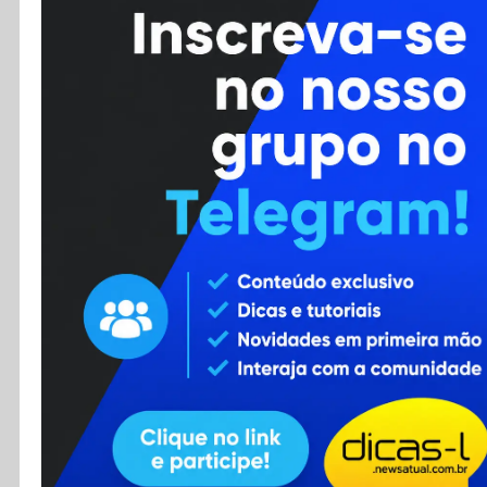
Cursos
Enviar Dica
F.A.Q
Cadastro
Contato
RSS