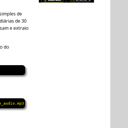
simples de
diárias de 30
ssam e extraio
to do
o_audio.mp3 