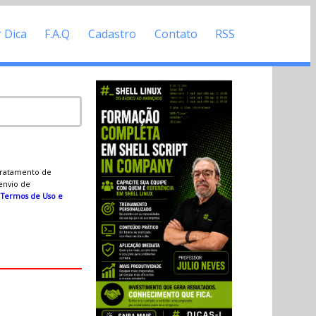
r Dica
F.A.Q
Cadastro
Contato
RSS
 tratamento de
 envio de
s
Termos de Uso e