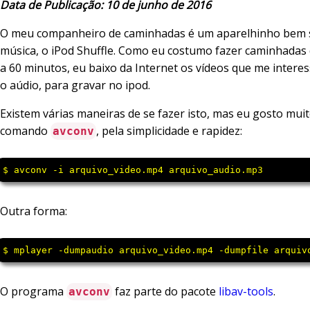
Data de Publicação: 10 de junho de 2016
O meu companheiro de caminhadas é um aparelhinho bem 
música, o iPod Shuffle. Como eu costumo fazer caminhadas 
a 60 minutos, eu baixo da Internet os vídeos que me intere
o aúdio, para gravar no ipod.
Existem várias maneiras de se fazer isto, mas eu gosto mui
comando
, pela simplicidade e rapidez:
avconv
$ avconv -i arquivo_video.mp4 arquivo_audio.mp3 
Outra forma:
$ mplayer -dumpaudio arquivo_video.mp4 -dumpfile arquiv
O programa
faz parte do pacote
libav-tools
.
avconv