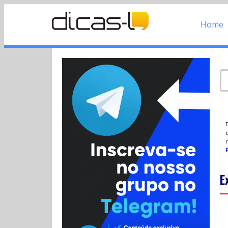
Home
d
P
E