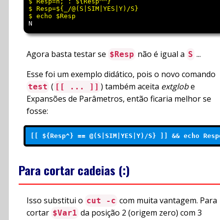
$ Resp=n; : ${Resp^^}

$ Resp=${_/@(S|SIM|YES|Y)/S}

N
Agora basta testar se
não é igual a
...
$Resp
S
Esse foi um exemplo didático, pois o novo comando
(
) também aceita
extglob
e
test
[[ ... ]]
Expansões de Parâmetros, então ficaria melhor se
fosse:
[[ ${Resp^} == @(S|SIM|YES|Y)/S} ]] && echo Resp
Para cortar cadeias (:)
Isso substitui o
com muita vantagem. Para
cut -c
cortar
da posição 2 (origem zero) com 3
$Var1