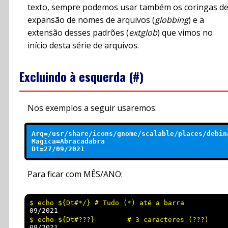
texto, sempre podemos usar também os coringas d
expansão de nomes de arquivos (
globbing
) e a
extensão desses padrões (
extglob
) que vimos no
início desta série de arquivos.
Excluindo à esquerda (#)
Nos exemplos a seguir usaremos:
Arq=/usr/share/icons/gnome/scalable/places/debina
Magica=Abracadabra

Para ficar com MÊS/ANO:
09/2021 
09/2021