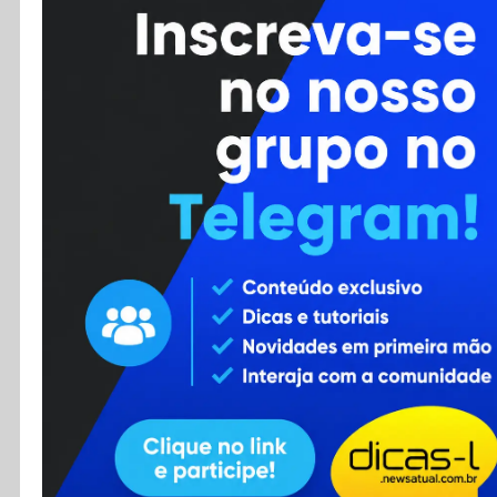
Cursos
Enviar Dica
F.A.Q
Cadastro
Contato
RSS