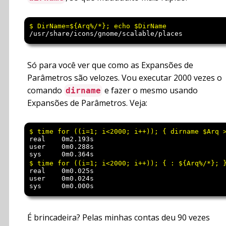
/usr/share/icons/gnome/scalable/places
Só para você ver que como as Expansões de
Parâmetros são velozes. Vou executar 2000 vezes o
comando
e fazer o mesmo usando
dirname
Expansões de Parâmetros. Veja:
real	0m2.193s

user	0m0.288s

real	0m0.025s

user	0m0.024s

É brincadeira? Pelas minhas contas deu 90 vezes