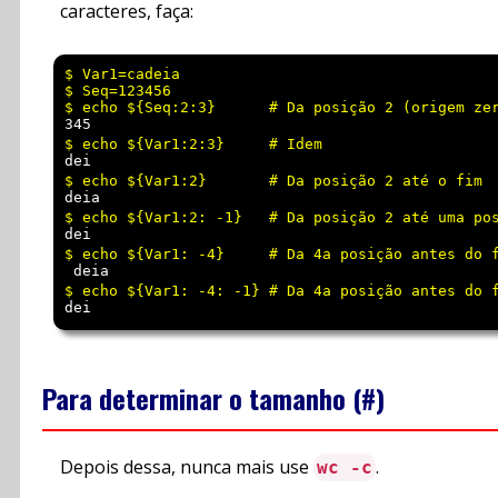
caracteres, faça:
$ Var1=cadeia

$ Seq=123456

345 
dei 
deia 
dei 
 deia 
dei 
Para determinar o tamanho (#)
Depois dessa, nunca mais use
.
wc -c