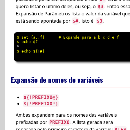
quero listar o último deles, ou seja, o
. Então ess
$3
Expansão de Parâmetros lista o valor da variável qu
está sendo apontada por
, isto é,
.
$#
$3
$ set {a..f}      # Expande para a b c d e f

6
f
Expansão de nomes de variáveis
${!PREFIXO@}
${!PREFIXO*}
Ambas expandem para os nomes das variáveis
prefixadas por
. A lista gerada será
PREFIXO
separada pelo primeiro caractere da variável
.
$IFS