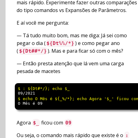
mais rápido. Experimente fazer outras comparações
do tipo comandos vs Expansões de Parâmetros.
E aí você me pergunta:
— Tá tudo muito bom, mas me diga: Já sei como
pegar o dia (
) e como pegar ano
${Dt%%/*}
(
). Mas e para ficar só com o mês?
${Dt##*/}
— Então presta atenção que lá vem uma carga
pesada de macetes
09/2021
O Mês é 09
Agora
ficou com
$_
09
Ou seja, o comando mais rápido que existe é o
: