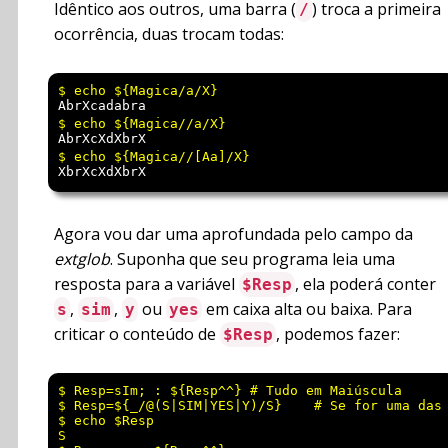
Idêntico aos outros, uma barra (
) troca a primeira
/
ocorrência, duas trocam todas:
AbrXcadabra
AbrXcXdXbrX
XbrXcXdXbrX
Agora vou dar uma aprofundada pelo campo da
extglob
. Suponha que seu programa leia uma
resposta para a variável
, ela poderá conter
$Resp
,
,
ou
em caixa alta ou baixa. Para
s
sim
y
yes
criticar o conteúdo de
, podemos fazer:
$Resp
$ Resp=sIm; : ${Resp^^}	# Tudo em Maiúscula

$ Resp=${_/@(S|SIM|YES|Y)/S}	# Se for uma das aceitas, vira S

$ echo $Resp

S
