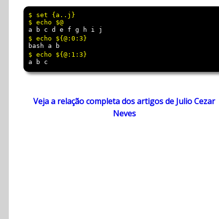
$ set {a..j}

a b c d e f g h i j
bash a b
a b c
Veja a relação completa dos artigos de Julio Cezar
Neves