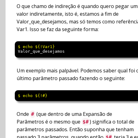
O que chamo de indireção é quando quero pegar um
valor indiretamente, isto é, estamos a fim de
Valor_que_desejamos, mas só temos como referênci
Var1. Isso se faz da seguinte forma:
Valor_que_desejamos
Um exemplo mais palpável. Podemos saber qual foi 
último parâmetro passado fazendo o seguinte:
$ echo ${!#}
Onde
(que dentro de uma Expansão de
#
Parâmetros é o mesmo que
) significa o total de
$#
parâmetros passados. Então suponha que tenham
passado 3 parâmetros, quando então
teria 3 e e
$#