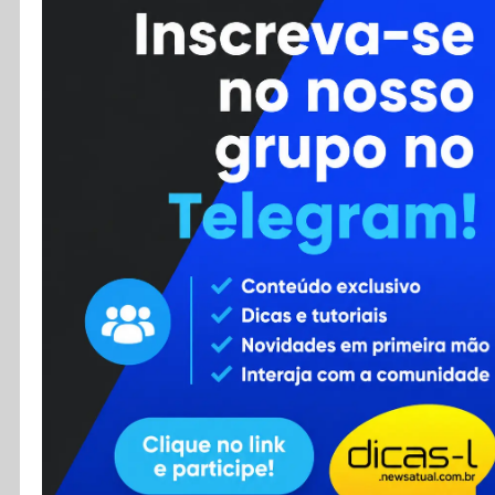
Cursos
Enviar Dica
F.A.Q
Cadastro
Contato
RSS