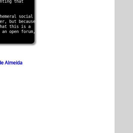
nting that

hemeral social

er, but because

hat this is a

 an open forum,

de Almeida