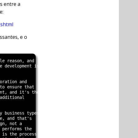
s entre a
e:
.shtml
ssantes, e o
le reason, and

e development is

oration and

to ensure that

nt, and it's the

additional

y business types

e, and that's

gn, not a

 performs the

 is the process
