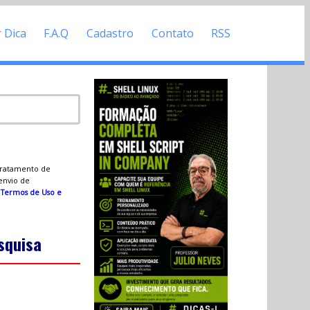
r Dica
F.A.Q
Cadastro
Contato
RSS
 tratamento de
 envio de
s
Termos de Uso e
squisa