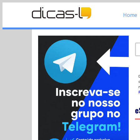
Home
d
P
e