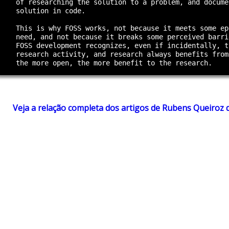
    of researching the solution to a problem, and docume
    solution in code.

    This is why FOSS works, not because it meets some ep
    need, and not because it breaks some perceived barri
    FOSS development recognizes, even if incidentally, t
    research activity, and research always benefits from
Veja a relação completa dos artigos de Rubens Queiroz 