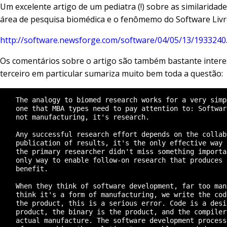
Um excelente artigo de um pediatra (!) sobre as similaridade
área de pesquisa biomédica e o fenômemo do Software Livr
http://software.newsforge.com/software/04/05/13/1933240
Os comentários sobre o artigo são também bastante intere
terceiro em particular sumariza muito bem toda a questão:
    The analogy to biomed research works for a very simp
    one that MBA types need to pay attention to: Softwar
    not manufacturing, it's research.

    Any successful research effort depends on the collab
    publication of results, it's the only effective way 
    the primary researcher didn't miss something importa
    only way to enable follow-on research that produces 
    benefit.

    When they think of software development, far too man
    think it's a form of manufacturing, we write the cod
    the product, this is a serious error. Code is a desi
    product, the binary is the product, and the compiler
    actual manufacture. The software development process