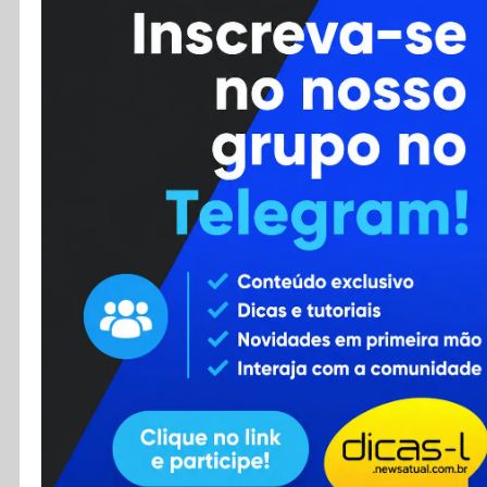
Cursos
Enviar Dica
F.A.Q
Cadastro
Contato
RSS