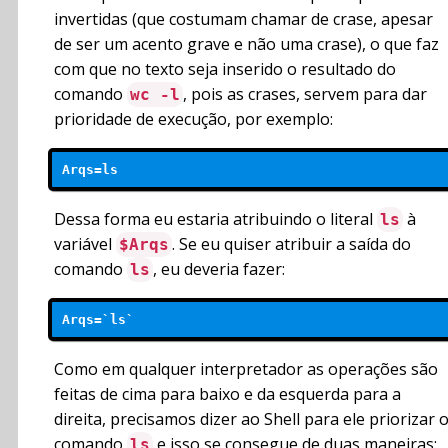
invertidas (que costumam chamar de crase, apesar
de ser um acento grave e não uma crase), o que faz
com que no texto seja inserido o resultado do
comando
, pois as crases, servem para dar
wc -l
prioridade de execução, por exemplo:
Arqs=ls 
Dessa forma eu estaria atribuindo o literal
à
ls
variável
. Se eu quiser atribuir a saída do
$Arqs
comando
, eu deveria fazer:
ls
Arqs=`ls` 
Como em qualquer interpretador as operações são
feitas de cima para baixo e da esquerda para a
direita, precisamos dizer ao Shell para ele priorizar 
comando
e isso se consegue de duas maneiras:
ls