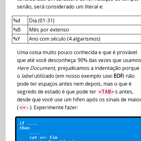
senão, será considerado um literal e:
%d
Dia (01-31)
%B
Mês por extenso
%Y
Ano com século (4 algarismos)
Uma coisa muito pouco conhecida e que é provável
que até você desconheça: 90% das vezes que usamo
Here Document
, prejudicamos a indentação porque
o
label
utilizado (em nosso exemplo usei
EOF
) não
pode ter espaços antes nem depois, mas o que é
segredo de estado é que pode ter
s antes,
<TAB>
desde que você use um hifen após os sinais de maio
(
). Experimente fazer:
<<-
if ....

then

    ....

    cat <<- Fim
