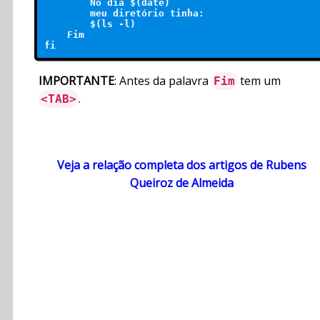
        No dia $(date)

        meu diretório tinha:

        $(ls -l)

    Fim

fi
IMPORTANTE
: Antes da palavra
tem um
Fim
.
<TAB>
Veja a relação completa dos artigos de Rubens
Queiroz de Almeida