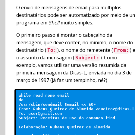
O envio de mensagens de email para múltiplos
destinatários pode ser automatizado por meio de u
programa em
Shell
muito simples.
O primeiro passo é montar o cabeçalho da
mensagem, que deve conter, no mínimo, o nome do
destinatário (
), o nome do remetente (
) 
To:
From:
o assunto da mensagem (
). Como
Subject:
exemplo, vamos utilizar uma versão resumida da
primeira mensagem da Dicas-L, enviada no dia 3 de
março de 1997 (já faz um tempinho, né?)
while read nome email

do

/usr/sbin/sendmail $email << EOF

From: Rubens Queiroz de Almeida <queiroz@dicas-l.
To: user@gmail.com

Subject: Receitas de uso do comando find

Colaboração: Rubens Queiroz de Almeida
