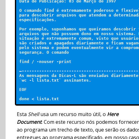
Data de Publicação: 03 de Março de 1997

O comando find é extremamente poderoso e flexível
para descobrir arquivos que atendem a determinada
especificações.

Por exemplo, suponhamos que queiramos descobrir t
arquivos que não possuem dono em nosso sistema. E
situação é extremamente comum, visto que usuários
são criados e apagados diariamente e ficam vagand
pelo sistema e podem eventualmente vir a comprome
segurança. O comando

find / -nouser -print

—-----------------------------------------------
As mensagens da Dicas-L são enviadas diariamente 
`wc -l lista.txt` assinantes.

EOF

Esta
Shell
usa um recurso muito útil, o
Here
Document
. Com este recurso nós podemos fornecer
ao programa um trecho de texto, que serão os dado
entregues ao programa especificado, em nosso caso