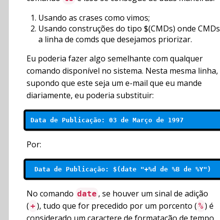
Usando as crases como vimos;
Usando construções do tipo $(CMDs) onde CMDs
a linha de comds que desejamos priorizar.
Eu poderia fazer algo semelhante com qualquer
comando disponível no sistema. Nesta mesma linha,
supondo que este seja um e-mail que eu mande
diariamente, eu poderia substituir:
Data de Publicação: 03 de Março de 1997
Por:
 Data de Publicação: $(date "+%d de %B de %Y") 
No comando
, se houver um sinal de adição
date
(
), tudo que for precedido por um porcento (
) é
+
%
considerado um caractere de formatação de tempo,