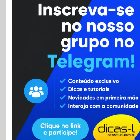
Cursos
Enviar Dica
F.A.Q
Cadastro
Contato
RSS