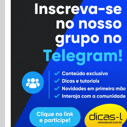
Cursos
Enviar Dica
F.A.Q
Cadastro
Contato
RSS