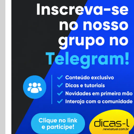
Cursos
Enviar Dica
F.A.Q
Cadastro
Contato
RSS