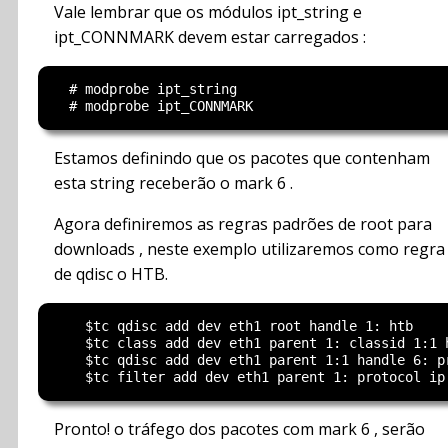
Vale lembrar que os módulos ipt_string e
ipt_CONNMARK devem estar carregados :
  # modprobe ipt_string

Estamos definindo que os pacotes que contenham
esta string receberão o mark 6 .
Agora definiremos as regras padrões de root para
downloads , neste exemplo utilizaremos como regra
de qdisc o HTB.
    $tc qdisc add dev eth1 root handle 1: htb

    $tc class add dev eth1 parent 1: classid 1:1 h
    $tc qdisc add dev eth1 parent 1:1 handle 6: pr
Pronto! o tráfego dos pacotes com mark 6 , serão