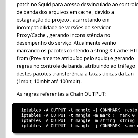
patch no Squid para acesso desvinculado ao control
de banda dos arquivos em cache , devido a
estagnação do projeto , acarretando em
incompatibilidade de versões do servidor
Proxy/Cache , gerando inconsistência no
desempenho do serviço. Atualmente venho
marcando os pacotes contendo a string X-Cache: HI
from (Previamente atribuído pelo squid) e gerando
regras no controle de banda, atribuindo ao tráfego
destes pacotes transferência a taxas típicas da Lan
(1mbit, 10mbit até 100mbit) .
As regras referentes a Chain OUTPUT:
  iptables -A OUTPUT -t mangle -j CONNMARK  restor
  iptables -A OUTPUT -t mangle -m mark !  mark 0 -
  iptables -A OUTPUT -t mangle -m string  string 