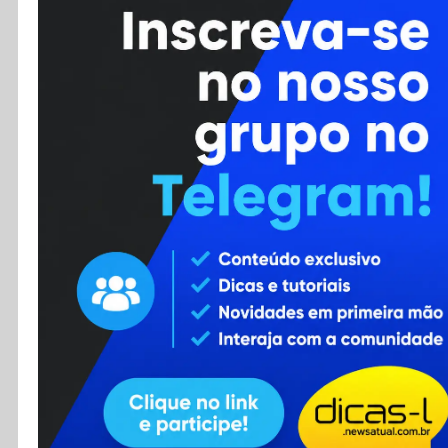
Cursos
Enviar Dica
F.A.Q
Cadastro
Contato
RSS