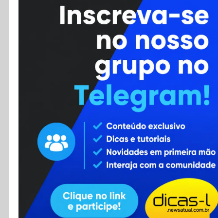
Cursos
Enviar Dica
F.A.Q
Cadastro
Contato
RSS